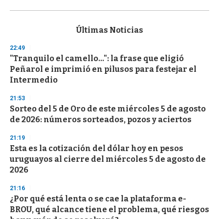
0
s
e
c
Últimas Noticias
o
n
22:49
d
"Tranquilo el camello...": la frase que eligió
s
o
Peñarol e imprimió en pilusos para festejar el
f
Intermedio
3
3
s
21:53
e
Sorteo del 5 de Oro de este miércoles 5 de agosto
c
de 2026: números sorteados, pozos y aciertos
o
n
d
21:19
s
Esta es la cotización del dólar hoy en pesos
uruguayos al cierre del miércoles 5 de agosto de
2026
21:16
¿Por qué está lenta o se cae la plataforma e-
BROU, qué alcance tiene el problema, qué riesgos