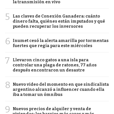
la transmisión en vivo
5
Las claves de Conexión Ganadera: cuánto
dinero falta, quiénes están imputados y qué
pueden recuperar los inversores
6
Inumet cesó la alerta amarilla por tormentas
fuertes que regía para este miércoles
7
Llevaron cinco gatos a una isla para
controlar una plaga de ratones, 77 años
después encontraron un desastre
8
Nuevo video del momento en que sindicalista
argentino alcanzó a influencer cuando ella
iba a tomar un ómnibus
9
Nuevos precios de alquiler y venta de
viviendas: los barrios más caros y más