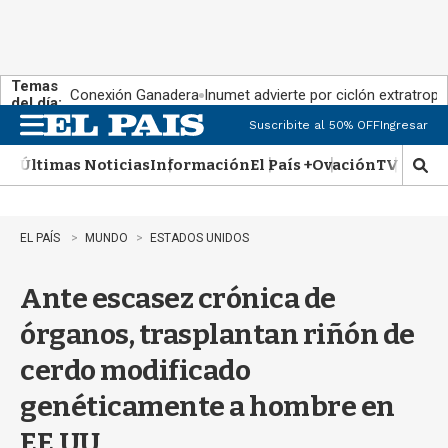
Temas
Conexión Ganadera
Inumet advierte por ciclón extratropi
del día:
Suscribite al 50% OFF
Ingresar
M
e
Últimas Noticias
Información
El País +
Ovación
TV Show
n
M
u
o
s
t
EL PAÍS
MUNDO
ESTADOS UNIDOS
r
a
Ante escasez crónica de
r
b
órganos, trasplantan riñón de
�
s
cerdo modificado
q
u
genéticamente a hombre en
e
d
EE.UU.