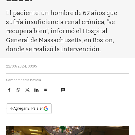
a
El paciente, un hombre de 62 años que
sufría insuficiencia renal crónica, “se
recupera bien”, informó el Hospital
General de Massachusetts, en Boston,
donde se realizó la intervención.
22/03/2024, 03:05
Compartir esta noticia
F
W
T
L
E
a
h
w
i
m
c
a
i
n
a
e
t
t
k
i
+
Agregar El País en
b
s
t
e
l
o
A
e
d
o
p
r
I
k
p
n