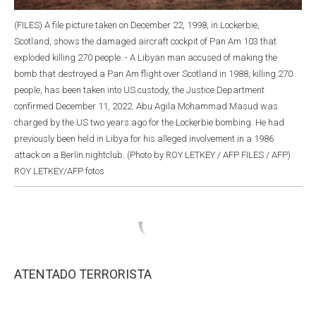
(FILES) A file picture taken on December 22, 1998, in Lockerbie,
Scotland, shows the damaged aircraft cockpit of Pan Am 103 that
exploded killing 270 people. - A Libyan man accused of making the
bomb that destroyed a Pan Am flight over Scotland in 1988, killing 270
people, has been taken into US custody, the Justice Department
confirmed December 11, 2022. Abu Agila Mohammad Masud was
charged by the US two years ago for the Lockerbie bombing. He had
previously been held in Libya for his alleged involvement in a 1986
attack on a Berlin nightclub. (Photo by ROY LETKEY / AFP FILES / AFP)
ROY LETKEY/AFP fotos
ATENTADO TERRORISTA