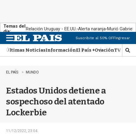
Temas del
Relación Uruguay - EE.UU.
Alerta naranja
Murió Gabriel 
día:
Suscribite al 50% OFF
Ingresar
M
e
Últimas Noticias
Información
El País +
Ovación
TV Show
n
M
u
o
s
t
EL PAÍS
MUNDO
r
a
Estados Unidos detiene a
r
b
sospechoso del atentado
�
s
Lockerbie
q
u
e
d
11/12/2022, 23:04