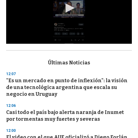
0
s
e
c
Últimas Noticias
o
n
12:07
d
"Es un mercado en punto de inflexión": la visión
s
o
de una tecnológica argentina que escala su
f
negocio en Uruguay
3
3
s
12:06
e
Casi todo el país bajo alerta naranja de Inumet
c
por tormentas muy fuertes y severas
o
n
d
12:00
s
El video con el que AUF oficializó a Diego Forlán