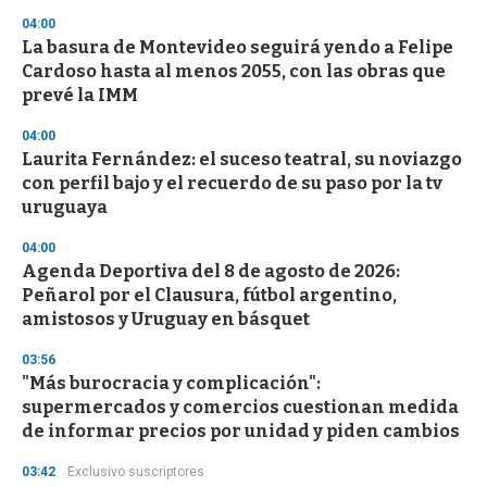
3
s
04:00
e
La basura de Montevideo seguirá yendo a Felipe
c
Cardoso hasta al menos 2055, con las obras que
o
n
prevé la IMM
d
s
04:00
Laurita Fernández: el suceso teatral, su noviazgo
con perfil bajo y el recuerdo de su paso por la tv
uruguaya
04:00
Agenda Deportiva del 8 de agosto de 2026:
Peñarol por el Clausura, fútbol argentino,
amistosos y Uruguay en básquet
03:56
"Más burocracia y complicación":
supermercados y comercios cuestionan medida
de informar precios por unidad y piden cambios
03:42
Exclusivo suscriptores