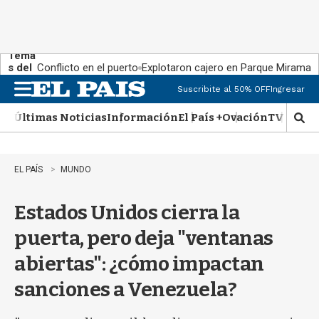
Tema
s del
Conflicto en el puerto
Explotaron cajero en Parque Miramar
día:
Suscribite al 50% OFF
Ingresar
M
e
Últimas Noticias
Información
El País +
Ovación
TV Show
n
M
u
o
s
t
EL PAÍS
MUNDO
r
a
Estados Unidos cierra la
r
b
puerta, pero deja "ventanas
�
s
abiertas": ¿cómo impactan
q
u
sanciones a Venezuela?
e
d