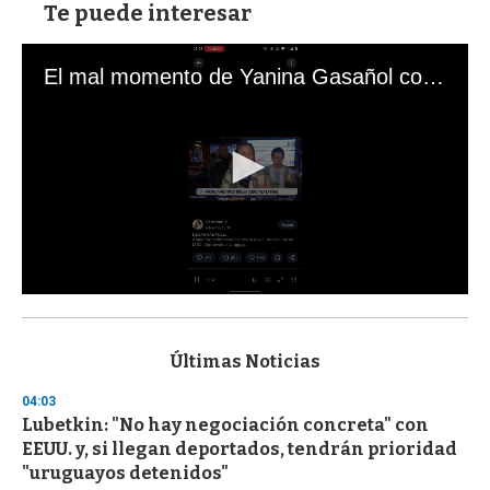
Te puede interesar
El mal momento de Yanina Gasañol con un hincha argentino en "Subrayado"
0
s
e
c
Últimas Noticias
o
n
04:03
d
Lubetkin: "No hay negociación concreta" con
s
o
EEUU. y, si llegan deportados, tendrán prioridad
f
"uruguayos detenidos"
3