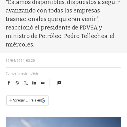
a
"Estamos disponibles, dispuestos a seguir
avanzando con todas las empresas
trasnacionales que quieran venir",
reaccionó el presidente de PDVSA y
ministro de Petróleo, Pedro Tellechea, el
miércoles.
19/04/2024, 03:20
Compartir esta noticia
F
W
T
L
E
a
h
w
i
m
c
a
i
n
a
e
t
t
k
i
+
Agregar El País en
b
s
t
e
l
o
A
e
d
o
p
r
I
k
p
n