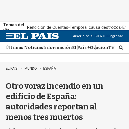
Temas del
Rendición de Cuentas
Temporal causa destrozos
En 
día:
Suscribite al 50% OFF
Ingresar
M
e
Últimas Noticias
Información
El País +
Ovación
TV Show
n
M
u
o
s
t
EL PAÍS
MUNDO
ESPAÑA
r
a
Otro voraz incendio en un
r
b
edificio de España:
�
s
autoridades reportan al
q
u
menos tres muertos
e
d