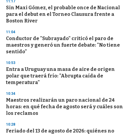
11:17
3
s
Sin Maxi Gómez, el probable once de Nacional
e
para el debut en el Torneo Clausura frente a
c
Boston River
o
n
d
11:04
s
Conductor de "Subrayado" criticó el paro de
maestros y generó un fuerte debate: "No tiene
sentido"
10:53
Entra a Uruguay una masa de aire de origen
polar que traerá frío: "Abrupta caída de
temperatura"
10:34
Maestros realizarán un paro nacional de 24
horas: en qué fecha de agosto será y cuáles son
los reclamos
10:28
Feriado del 13 de agosto de 2026: quiénes no