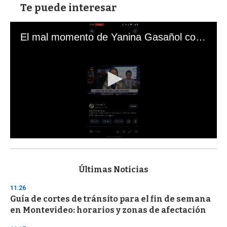
Te puede interesar
El mal momento de Yanina Gasañol con un hincha argentino en "Subrayado"
0
s
e
c
Últimas Noticias
o
n
11:26
d
Guía de cortes de tránsito para el fin de semana
s
o
en Montevideo: horarios y zonas de afectación
f
3