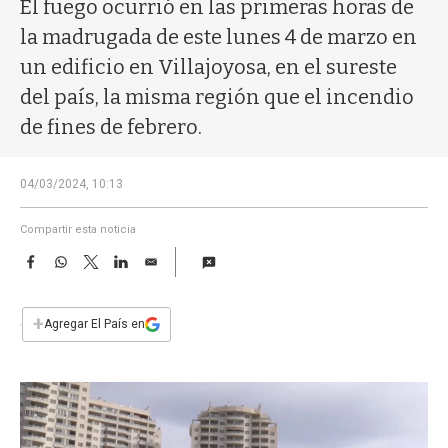
a
El fuego ocurrió en las primeras horas de
la madrugada de este lunes 4 de marzo en
un edificio en Villajoyosa, en el sureste
del país, la misma región que el incendio
de fines de febrero.
04/03/2024, 10:13
Compartir esta noticia
F
W
T
L
E
a
h
w
i
m
c
a
i
n
a
e
t
t
k
i
+
Agregar El País en
b
s
t
e
l
o
A
e
d
o
p
r
I
k
p
n