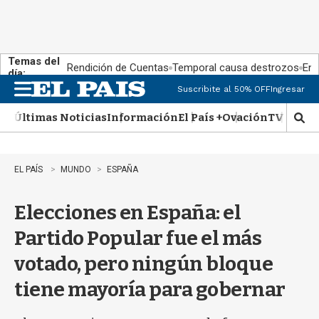
Temas del
Rendición de Cuentas
Temporal causa destrozos
En 
día:
Suscribite al 50% OFF
Ingresar
M
e
Últimas Noticias
Información
El País +
Ovación
TV Show
n
M
u
o
s
t
EL PAÍS
MUNDO
ESPAÑA
r
a
Elecciones en España: el
r
b
Partido Popular fue el más
�
s
votado, pero ningún bloque
q
u
tiene mayoría para gobernar
e
d