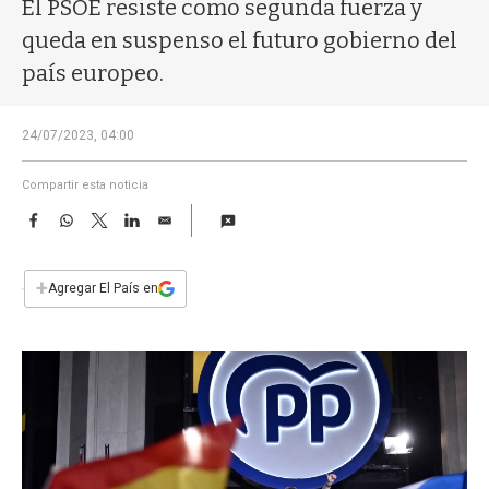
a
El PSOE resiste como segunda fuerza y
queda en suspenso el futuro gobierno del
país europeo.
24/07/2023, 04:00
Compartir esta noticia
F
W
T
L
E
a
h
w
i
m
c
a
i
n
a
e
t
t
k
i
+
Agregar El País en
b
s
t
e
l
o
A
e
d
o
p
r
I
k
p
n