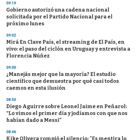
s
09:19
e
Gobierno autorizó una cadena nacional
c
solicitada por el Partido Nacional para el
o
n
próximo lunes
d
s
09:02
Mirá En Clave País, el streaming de El País, en
vivo: el paso del ciclón en Uruguay y entrevista a
Florencia Núñez
09:00
¿Manejás mejor que la mayoría? El estudio
científico que demuestra por qué casi todos
caemos en esta ilusión
08:50
Diego Aguirre sobre Leonel Jaime en Peñarol:
“Lo vimos el primer día y jodíamos con que nos
habían dado a Messi”
08:46
Kike Olivera rompió el silencio: "Es mentira lo