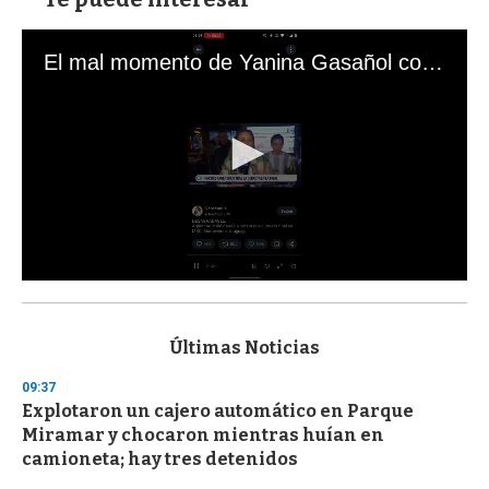
El mal momento de Yanina Gasañol con un hincha argentino en "Subrayado"
0
s
e
c
Últimas Noticias
o
n
09:37
d
Explotaron un cajero automático en Parque
s
o
Miramar y chocaron mientras huían en
f
camioneta; hay tres detenidos
3
3