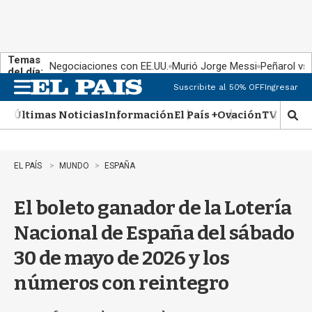
Temas
Negociaciones con EE.UU.
Murió Jorge Messi
Peñarol vs
del día:
Suscribite al 50% OFF
Ingresar
M
e
Últimas Noticias
Información
El País +
Ovación
TV Show
n
M
u
o
s
t
EL PAÍS
MUNDO
ESPAÑA
r
a
El boleto ganador de la Lotería
r
b
Nacional de España del sábado
�
s
30 de mayo de 2026 y los
q
u
números con reintegro
e
d