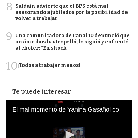
8
Saldain advierte que el BPS está mal
asesorando a jubilados por la posibilidad de
volver a trabajar
9
Una comunicadora de Canal 10 denunció que
un ómnibus la atropelló, lo siguió y enfrentó
al chofer: "En shock"
10
¡Todos a trabajar menos!
Te puede interesar
El mal momento de Yanina Gasañol con un hincha argentino en "Subrayado"