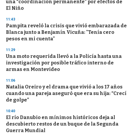
una “coordinación permanente” por efectos de
El Niño
11:43
Pampita reveló la crisis que vivió embarazada de
Blanca junto a Benjamín Vicuña: "Tenía cero
pesos en mi cuenta"
11:29
Una moto requerida llevó a la Policía hasta una
investigación por posible tráfico interno de
armas en Montevideo
11:06
Natalia Oreiro y el drama que vivió a los 17 años
cuando una pareja aseguró que era su hija: “Crecí
de golpe”
10:40
El río Danubio en mínimos históricos deja al
descubierto restos de un buque de la Segunda
Guerra Mundial