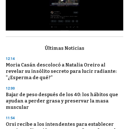
0
s
e
c
Últimas Noticias
o
n
12:14
d
Moria Casán descolocó a Natalia Oreiro al
s
o
revelar su insólito secreto para lucir radiante:
f
"¿Esperma de qué?"
3
3
s
12:00
e
Bajar de peso después de los 40: los hábitos que
c
ayudan a perder grasa y preservar la masa
o
n
muscular
d
s
11:54
Orsi recibe a los intendentes para establecer