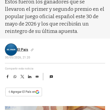
a
Estos fueron los ganadores que se
llevaron el primer y segundo premio en el
popular juego oficial español este 30 de
mayo de 2026 y los que recibirán un
reintegro de su última apuesta.
El País
30/05/2026, 21:20
Compartir esta noticia
F
W
T
L
E
a
h
w
i
m
c
a
i
n
a
e
t
t
k
i
+
Agregar El País en
b
s
t
e
l
o
A
e
d
o
p
r
I
k
p
n