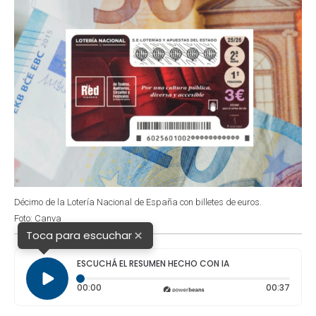
Décimo de la Lotería Nacional de España con billetes de euros.
Foto: Canva
×
Toca para escuchar
ESCUCHÁ EL RESUMEN HECHO CON IA
Tiempo transcurrido: 0 segundos
Durac
00:00
00:37