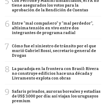
5
Con Perrone y Manini distanciados, el FA no
tiene asegurados los votos para la
aprobación de la Rendición de Cuentas
6
Entre "mal compañero" y "mal perdedor",
altísima tensión en vivo entre dos
integrantes de programa radial
7
Cómo fue el siniestro de tránsito por el que
murió Gabriel Rossi, secretario general de
Drogas
8
La paradoja en la frontera con Brasil: Rivera
no construye edificios hace una década y
Livramento explota con obras
9
Safaris privados, auroras boreales y estadías
de US$ 3.000 por día: así viajan los uruguayos
premium