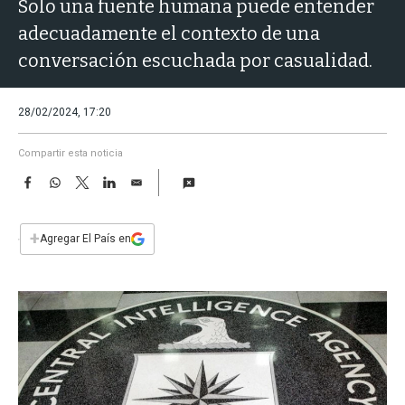
a
Solo una fuente humana puede entender
adecuadamente el contexto de una
conversación escuchada por casualidad.
28/02/2024, 17:20
Compartir esta noticia
F
W
T
L
E
a
h
w
i
m
c
a
i
n
a
e
t
t
k
i
+
Agregar El País en
b
s
t
e
l
o
A
e
d
o
p
r
I
k
p
n