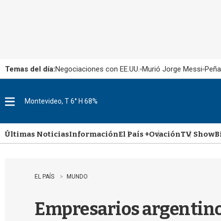
Temas del día:
Negociaciones con EE.UU.
Murió Jorge Messi
Peña
Montevideo, T 6° H 68%
M
e
n
u
Últimas Noticias
Información
El País +
Ovación
TV Show
B
EL PAÍS
MUNDO
Empresarios argentinos