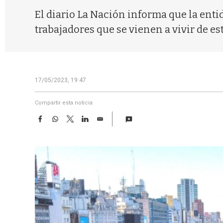
El diario La Nación informa que la ent
trabajadores que se vienen a vivir de este
17/05/2023, 19:47
Compartir esta noticia
F
W
T
L
E
a
h
w
i
m
c
a
i
n
a
e
t
t
k
i
b
s
t
e
l
o
A
e
d
o
p
r
I
k
p
n