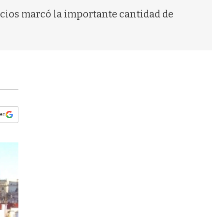
s
icios marcó la importante cantidad de
q
u
e
d
a
 en