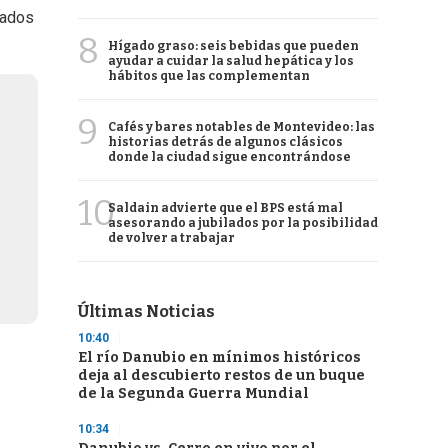
zados
8
Hígado graso: seis bebidas que pueden
ayudar a cuidar la salud hepática y los
hábitos que las complementan
9
Cafés y bares notables de Montevideo: las
historias detrás de algunos clásicos
donde la ciudad sigue encontrándose
10
Saldain advierte que el BPS está mal
asesorando a jubilados por la posibilidad
de volver a trabajar
Últimas Noticias
10:40
El río Danubio en mínimos históricos
deja al descubierto restos de un buque
de la Segunda Guerra Mundial
10:34