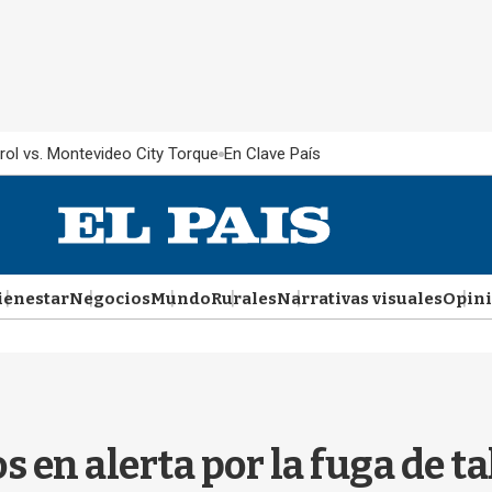
rol vs. Montevideo City Torque
En Clave País
ienestar
Negocios
Mundo
Rurales
Narrativas visuales
Opin
 en alerta por la fuga de t