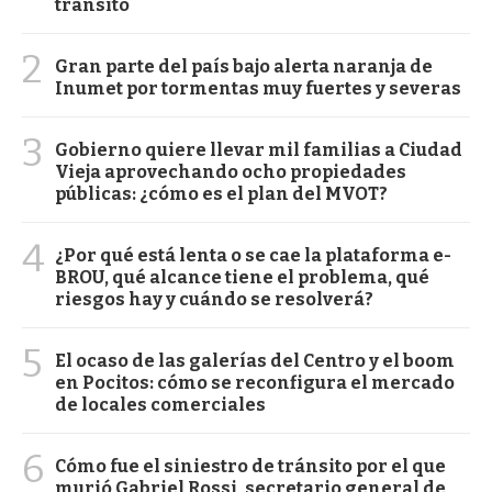
tránsito
2
Gran parte del país bajo alerta naranja de
Inumet por tormentas muy fuertes y severas
3
Gobierno quiere llevar mil familias a Ciudad
Vieja aprovechando ocho propiedades
públicas: ¿cómo es el plan del MVOT?
4
¿Por qué está lenta o se cae la plataforma e-
BROU, qué alcance tiene el problema, qué
riesgos hay y cuándo se resolverá?
5
El ocaso de las galerías del Centro y el boom
en Pocitos: cómo se reconfigura el mercado
de locales comerciales
6
Cómo fue el siniestro de tránsito por el que
murió Gabriel Rossi, secretario general de