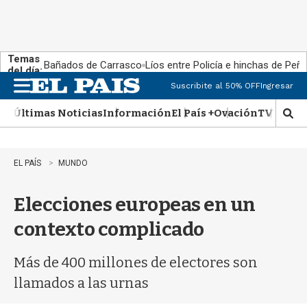
Temas
Bañados de Carrasco
Líos entre Policía e hinchas de Peña
del día:
Suscribite al 50% OFF
Ingresar
M
e
Últimas Noticias
Información
El País +
Ovación
TV Show
n
M
u
o
s
t
EL PAÍS
MUNDO
r
a
Elecciones europeas en un
r
b
contexto complicado
�
s
q
Más de 400 millones de electores son
u
llamados a las urnas
e
d