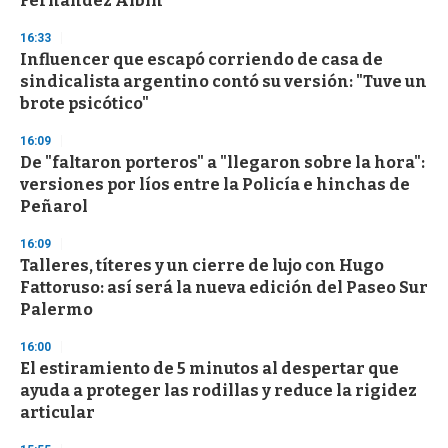
Fernández Albín
3
3
s
16:33
e
Influencer que escapó corriendo de casa de
c
sindicalista argentino contó su versión: "Tuve un
o
n
brote psicótico"
d
s
16:09
De "faltaron porteros" a "llegaron sobre la hora":
versiones por líos entre la Policía e hinchas de
Peñarol
16:09
Talleres, títeres y un cierre de lujo con Hugo
Fattoruso: así será la nueva edición del Paseo Sur
Palermo
16:00
El estiramiento de 5 minutos al despertar que
ayuda a proteger las rodillas y reduce la rigidez
articular