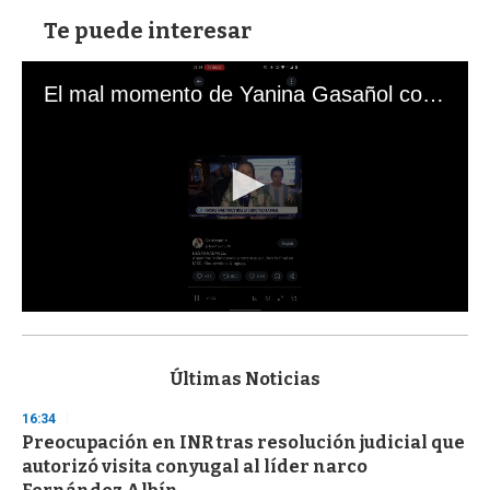
Te puede interesar
El mal momento de Yanina Gasañol con un hincha argentino en "Subrayado"
0
s
e
c
Últimas Noticias
o
n
16:34
d
Preocupación en INR tras resolución judicial que
s
o
autorizó visita conyugal al líder narco
f