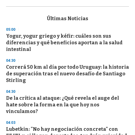
0
s
e
c
Últimas Noticias
o
n
05:00
d
Yogur, yogur griego y kéfir: cuáles son sus
s
o
diferencias y qué beneficios aportan a la salud
f
intestinal
3
3
s
04:30
e
Correrá 50 km al día por todo Uruguay: la historia
c
de superación tras el nuevo desafío de Santiago
o
n
Stirling
d
s
04:30
De la crítica al ataque: ¿Qué revela el auge del
hate sobre la forma en la que hoy nos
vinculamos?
04:03
Lubetkin: "No hay negociación concreta" con