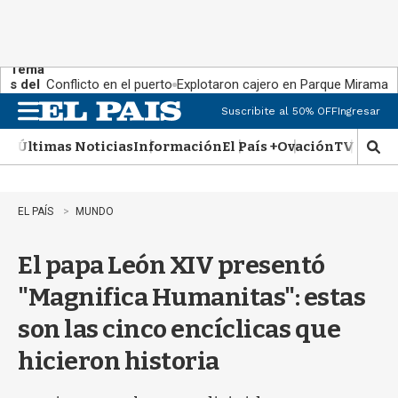
Tema
s del
Conflicto en el puerto
Explotaron cajero en Parque Miramar
día:
Suscribite al 50% OFF
Ingresar
M
e
Últimas Noticias
Información
El País +
Ovación
TV Show
n
M
u
o
s
t
EL PAÍS
MUNDO
r
a
El papa León XIV presentó
r
b
"Magnifica Humanitas": estas
�
s
son las cinco encíclicas que
q
u
hicieron historia
e
d