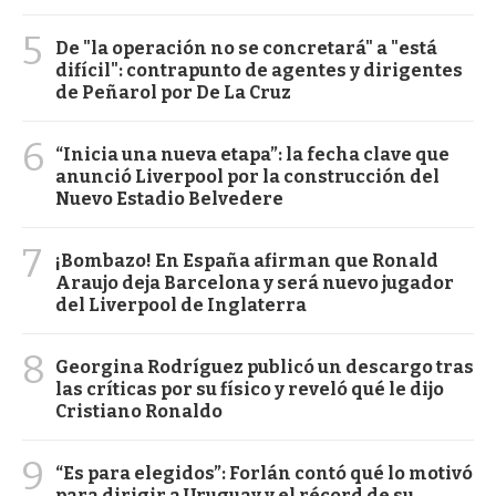
5
De "la operación no se concretará" a "está
difícil": contrapunto de agentes y dirigentes
de Peñarol por De La Cruz
6
“Inicia una nueva etapa”: la fecha clave que
anunció Liverpool por la construcción del
Nuevo Estadio Belvedere
7
¡Bombazo! En España afirman que Ronald
Araujo deja Barcelona y será nuevo jugador
del Liverpool de Inglaterra
8
Georgina Rodríguez publicó un descargo tras
las críticas por su físico y reveló qué le dijo
Cristiano Ronaldo
9
“Es para elegidos”: Forlán contó qué lo motivó
para dirigir a Uruguay y el récord de su