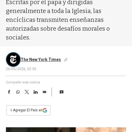
a
Escritas por el papa y dirigidas
generalmente a toda la Iglesia, las
encíclicas transmiten enseñanzas
autorizadas sobre desafíos morales o
sociales.
The New York Times
26/05/2026, 02:30
Compartir esta noticia
F
W
T
L
E
a
h
w
i
m
c
a
i
n
a
e
t
t
k
i
+
Agregar El País en
b
s
t
e
l
o
A
e
d
o
p
r
I
k
p
n