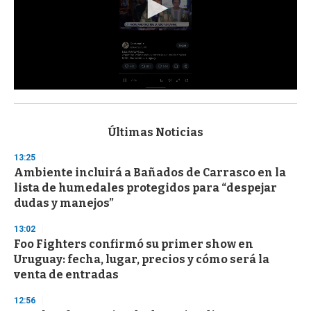
0
s
e
c
Últimas Noticias
o
n
13:25
d
Ambiente incluirá a Bañados de Carrasco en la
s
o
lista de humedales protegidos para “despejar
f
dudas y manejos”
3
3
s
13:02
e
Foo Fighters confirmó su primer show en
c
Uruguay: fecha, lugar, precios y cómo será la
o
n
venta de entradas
d
s
12:56