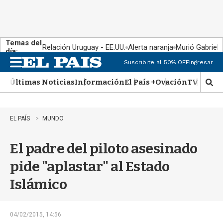
Temas del
Relación Uruguay - EE.UU.
Alerta naranja
Murió Gabriel 
día:
Suscribite al 50% OFF
Ingresar
M
e
Últimas Noticias
Información
El País +
Ovación
TV Show
n
M
u
o
s
t
EL PAÍS
MUNDO
r
a
El padre del piloto asesinado
r
b
pide "aplastar" al Estado
�
s
Islámico
q
u
e
d
04/02/2015, 14:56