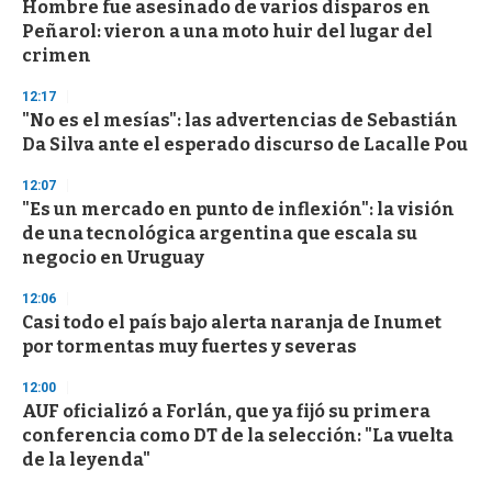
Hombre fue asesinado de varios disparos en
Peñarol: vieron a una moto huir del lugar del
crimen
12:17
"No es el mesías": las advertencias de Sebastián
Da Silva ante el esperado discurso de Lacalle Pou
12:07
"Es un mercado en punto de inflexión": la visión
de una tecnológica argentina que escala su
negocio en Uruguay
12:06
Casi todo el país bajo alerta naranja de Inumet
por tormentas muy fuertes y severas
12:00
AUF oficializó a Forlán, que ya fijó su primera
conferencia como DT de la selección: "La vuelta
de la leyenda"