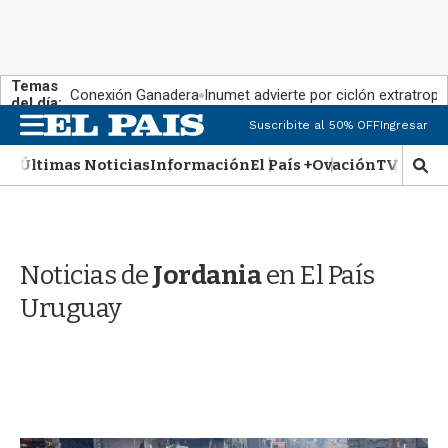
Temas
Conexión Ganadera
Inumet advierte por ciclón extratropi
del día:
M
Suscribite al 50% OFF
Ingresar
e
n
Últimas Noticias
Información
El País +
Ovación
TV Show
M
u
o
s
t
r
Noticias de
Jordania
en El País
a
r
Uruguay
b
�
s
q
u
e
d