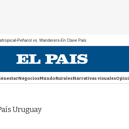
atropical
Peñarol vs. Wanderers
En Clave País
ienestar
Negocios
Mundo
Rurales
Narrativas visuales
Opin
País Uruguay