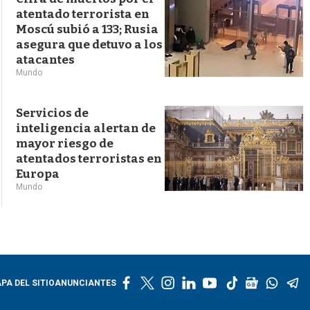
atentado terrorista en
Moscú subió a 133; Rusia
asegura que detuvo a los
atacantes
Mundo
Servicios de
inteligencia alertan de
mayor riesgo de
atentados terroristas en
Europa
Mundo
f
t
i
l
y
t
g
w
t
PA DEL SITIO
ANUNCIANTES
a
w
n
i
o
i
o
h
e
c
i
s
n
u
k
o
a
l