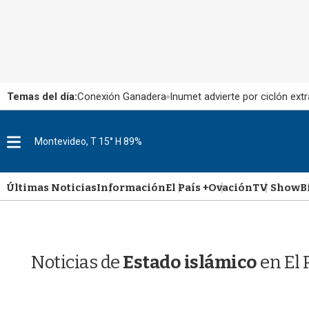
Temas del día:
Conexión Ganadera
Inumet advierte por ciclón extr
M
Montevideo, T 15° H 89%
e
n
u
Últimas Noticias
Información
El País +
Ovación
TV Show
B
Noticias de
Estado islámico
en El 