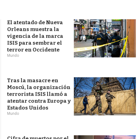
s
q
u
e
El atentado de Nueva
d
Orleans muestra la
a
vigencia de la marca
ISIS para sembrar el
terror en Occidente
Mundo
Tras la masacre en
Moscú, la organización
terrorista ISIS llamó a
atentar contra Europa y
Estados Unidos
Mundo
Cifra de muertos por el