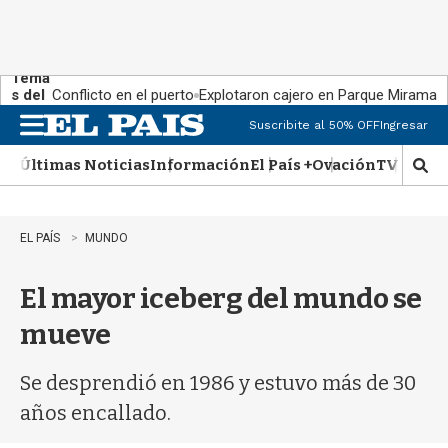
Tema
s del
Conflicto en el puerto
Explotaron cajero en Parque Miramar
día:
Suscribite al 50% OFF
Ingresar
M
e
Últimas Noticias
Información
El País +
Ovación
TV Show
n
M
u
o
s
t
EL PAÍS
MUNDO
r
a
El mayor iceberg del mundo se
r
b
mueve
�
s
q
Se desprendió en 1986 y estuvo más de 30
u
años encallado.
e
d