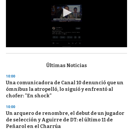
0
s
e
c
Últimas Noticias
o
n
10:00
d
Una comunicadora de Canal 10 denunció que un
s
o
ómnibus la atropelló, lo siguió y enfrentó al
f
chofer: "En shock"
3
3
s
10:00
e
Un arquero de renombre, el debut de un jugador
c
de selección y Aguirre de DT: el último 11 de
o
n
Peñarol en el Charrúa
d