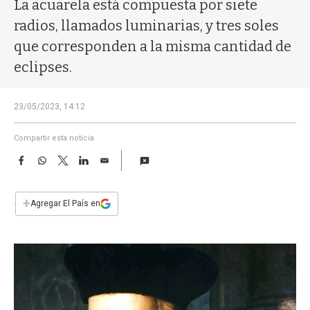
a
La acuarela está compuesta por siete
radios, llamados luminarias, y tres soles
que corresponden a la misma cantidad de
eclipses.
23/05/2023, 14:12
Compartir esta noticia
F
W
T
L
E
a
h
w
i
m
c
a
i
n
a
e
t
t
k
i
+
Agregar El País en
b
s
t
e
l
o
A
e
d
o
p
r
I
k
p
n