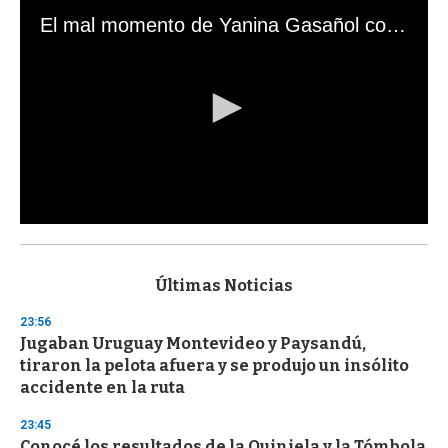
El mal momento de Yanina Gasañol con un hincha argentino en "Subrayado"
0
s
e
c
Últimas Noticias
o
n
23:56
d
Jugaban Uruguay Montevideo y Paysandú,
s
o
tiraron la pelota afuera y se produjo un insólito
f
accidente en la ruta
3
3
s
23:45
e
Conocé los resultados de la Quiniela y la Tómbola