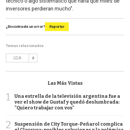
técnico o algo sistemático que haría que miles de
inversores perdieran mucho”.
¿Encontraste un error?
Reportar
Temas relacionados
GDA
Las Más Vistas
1
Una estrella de la televisión argentina fue a
ver el show de Gustaf y quedó deslumbrada:
"Quiero trabajar con vos"
2
Suspensión de City Torque-Peñarol complica
el Clausura: posibles soluciones y la polémica