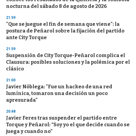
c
nocturna del sábado 8 de agosto de 2026
o
n
d
21:59
s
"Que se juegue el fin de semana que viene": la
postura de Peñarol sobre la fijación del partido
ante City Torque
21:59
Suspensión de City Torque-Peñarol complica el
Clausura: posibles soluciones y la polémica por el
clásico
21:00
Javier Nóblega: "Fue un hackeo de una red
lumínica, tomaron una decisión un poco
apresurada"
20:48
Javier Feres tras suspender el partido entre
Torque y Peñarol: “Soy yo el que decide cuando se
juega y cuando no”