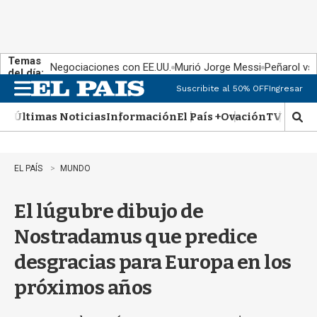
Temas
Negociaciones con EE.UU.
Murió Jorge Messi
Peñarol vs
del día:
Suscribite al 50% OFF
Ingresar
M
e
Últimas Noticias
Información
El País +
Ovación
TV Show
n
M
u
o
s
t
EL PAÍS
MUNDO
r
a
El lúgubre dibujo de
r
b
Nostradamus que predice
�
s
desgracias para Europa en los
q
u
próximos años
e
d