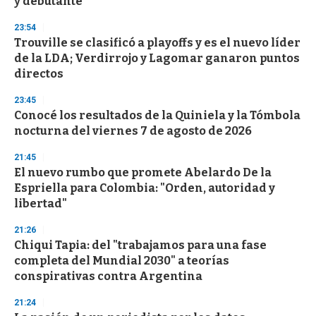
y debutante
d
s
23:54
Trouville se clasificó a playoffs y es el nuevo líder
de la LDA; Verdirrojo y Lagomar ganaron puntos
directos
23:45
Conocé los resultados de la Quiniela y la Tómbola
nocturna del viernes 7 de agosto de 2026
21:45
El nuevo rumbo que promete Abelardo De la
Espriella para Colombia: "Orden, autoridad y
libertad"
21:26
Chiqui Tapia: del "trabajamos para una fase
completa del Mundial 2030" a teorías
conspirativas contra Argentina
21:24