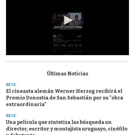
0
s
e
c
Últimas Noticias
o
n
02:12
d
El cineasta alemán Werner Herzog recibirá el
s
o
Premio Donostia de San Sebastián por su "obra
f
extraordinaria"
3
3
s
02:12
e
Una película que sintetiza las búsqueda un
c
director, escritor y montajista uruguayo, cinéfilo
o
n