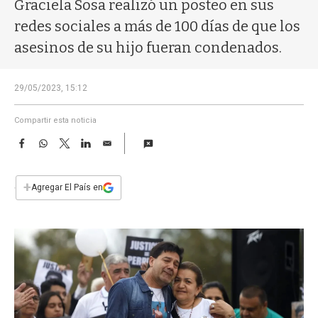
a
Graciela Sosa realizó un posteo en sus
redes sociales a más de 100 días de que los
asesinos de su hijo fueran condenados.
29/05/2023, 15:12
Compartir esta noticia
F
W
T
L
E
a
h
w
i
m
c
a
i
n
a
e
t
t
k
i
+
Agregar El País en
b
s
t
e
l
o
A
e
d
o
p
r
I
k
p
n