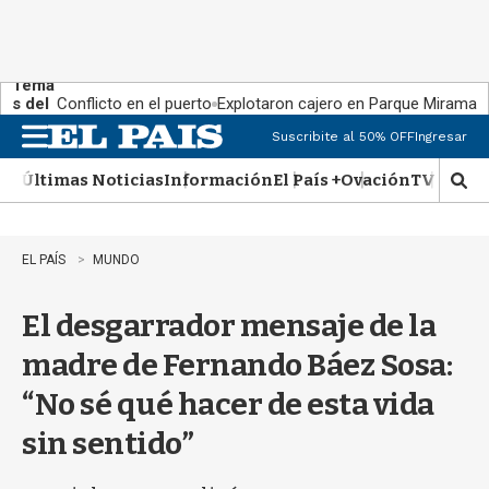
Tema
s del
Conflicto en el puerto
Explotaron cajero en Parque Miramar
día:
Suscribite al 50% OFF
Ingresar
M
e
Últimas Noticias
Información
El País +
Ovación
TV Show
n
M
u
o
s
t
EL PAÍS
MUNDO
r
a
El desgarrador mensaje de la
r
b
madre de Fernando Báez Sosa:
�
s
“No sé qué hacer de esta vida
q
u
sin sentido”
e
d