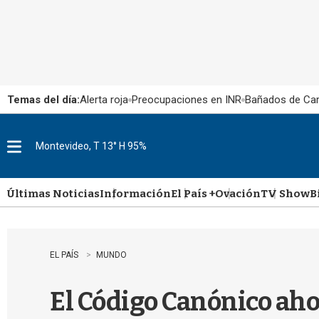
Temas del día:
Alerta roja
Preocupaciones en INR
Bañados de Ca
Montevideo, T 13° H 95%
M
e
n
u
Últimas Noticias
Información
El País +
Ovación
TV Show
B
EL PAÍS
MUNDO
El Código Canónico ahor