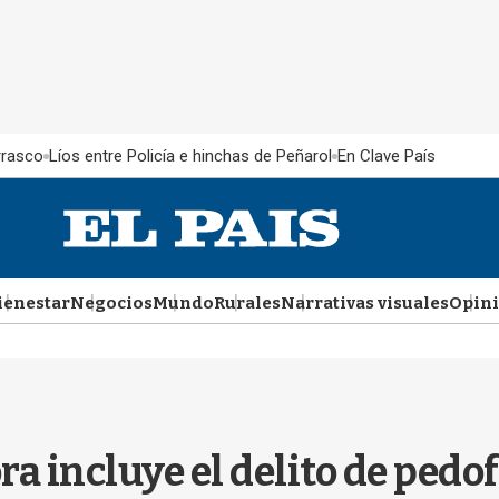
rrasco
Líos entre Policía e hinchas de Peñarol
En Clave País
ienestar
Negocios
Mundo
Rurales
Narrativas visuales
Opin
a incluye el delito de pedof