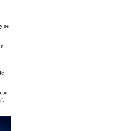
 y se
es
 de
 con
”,