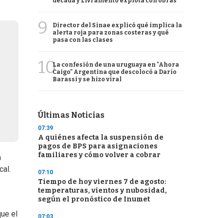
década y Livramento explota con obras
9
Director del Sinae explicó qué implica la
alerta roja para zonas costeras y qué
pasa con las clases
10
La confesión de una uruguaya en "Ahora
Caigo" Argentina que descolocó a Darío
Barassi y se hizo viral
Últimas Noticias
07:39
A quiénes afecta la suspensión de
pagos de BPS para asignaciones
familiares y cómo volver a cobrar
a
cal.
07:10
Tiempo de hoy viernes 7 de agosto:
temperaturas, vientos y nubosidad,
según el pronóstico de Inumet
ue el
07:03