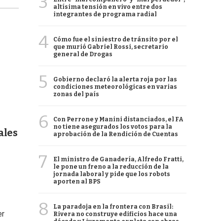
3
altísima tensión en vivo entre dos
integrantes de programa radial
4
Cómo fue el siniestro de tránsito por el
que murió Gabriel Rossi, secretario
general de Drogas
5
Gobierno declaró la alerta roja por las
condiciones meteorológicas en varias
zonas del país
6
Con Perrone y Manini distanciados, el FA
no tiene asegurados los votos para la
ales
aprobación de la Rendición de Cuentas
7
El ministro de Ganadería, Alfredo Fratti,
le pone un freno a la reducción de la
jornada laboral y pide que los robots
aporten al BPS
8
La paradoja en la frontera con Brasil:
er
Rivera no construye edificios hace una