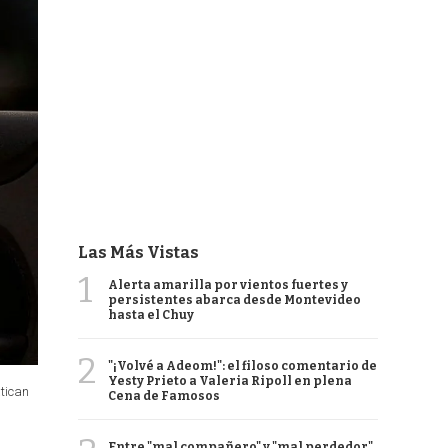
Las Más Vistas
1
Alerta amarilla por vientos fuertes y
persistentes abarca desde Montevideo
hasta el Chuy
2
"¡Volvé a Adeom!": el filoso comentario de
Yesty Prieto a Valeria Ripoll en plena
atican
Cena de Famosos
Entre "mal compañero" y "mal perdedor",