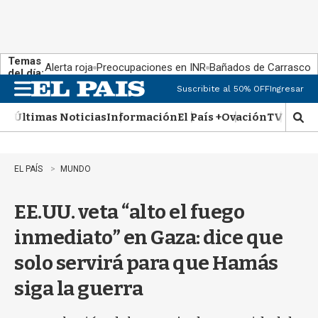
Temas
Alerta roja
Preocupaciones en INR
Bañados de Carrasco
del día:
Suscribite al 50% OFF
Ingresar
M
e
Últimas Noticias
Información
El País +
Ovación
TV Show
n
M
u
o
s
t
EL PAÍS
MUNDO
r
a
EE.UU. veta “alto el fuego
r
b
inmediato” en Gaza: dice que
�
s
solo servirá para que Hamás
q
u
siga la guerra
e
d