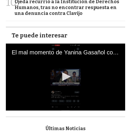
10
Ojeda recurrió a la Institución de Derechos
Humanos, tras no encontrar respuesta en
una denuncia contra Clavijo
Te puede interesar
El mal momento de Yanina Gasañol con un hincha argentino en "Subrayado"
0
s
e
c
Últimas Noticias