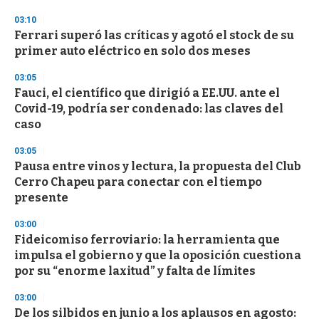
o
n
03:10
d
Ferrari superó las críticas y agotó el stock de su
s
o
primer auto eléctrico en solo dos meses
f
3
03:05
3
s
Fauci, el científico que dirigió a EE.UU. ante el
e
Covid-19, podría ser condenado: las claves del
c
caso
o
n
d
03:05
s
Pausa entre vinos y lectura, la propuesta del Club
Cerro Chapeu para conectar con el tiempo
presente
03:00
Fideicomiso ferroviario: la herramienta que
impulsa el gobierno y que la oposición cuestiona
por su “enorme laxitud” y falta de límites
03:00
De los silbidos en junio a los aplausos en agosto: