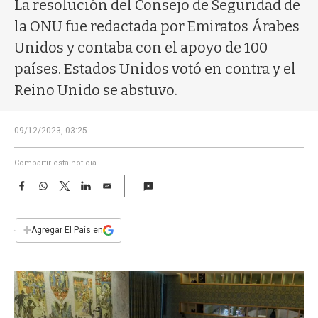
a
La resolución del Consejo de Seguridad de
la ONU fue redactada por Emiratos Árabes
Unidos y contaba con el apoyo de 100
países. Estados Unidos votó en contra y el
Reino Unido se abstuvo.
09/12/2023, 03:25
Compartir esta noticia
F
W
T
L
E
a
h
w
i
m
c
a
i
n
a
e
t
t
k
i
+
Agregar El País en
b
s
t
e
l
o
A
e
d
o
p
r
I
k
p
n