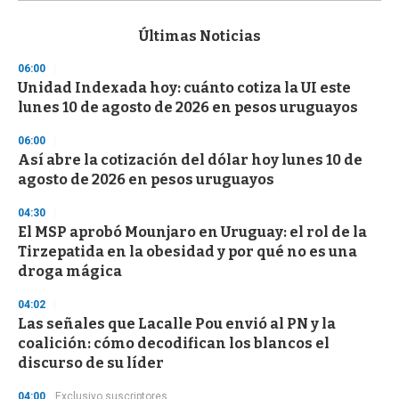
s
e
c
Últimas Noticias
o
n
06:00
d
Unidad Indexada hoy: cuánto cotiza la UI este
s
o
lunes 10 de agosto de 2026 en pesos uruguayos
f
3
06:00
3
s
Así abre la cotización del dólar hoy lunes 10 de
e
agosto de 2026 en pesos uruguayos
c
o
04:30
n
d
El MSP aprobó Mounjaro en Uruguay: el rol de la
s
Tirzepatida en la obesidad y por qué no es una
droga mágica
04:02
Las señales que Lacalle Pou envió al PN y la
coalición: cómo decodifican los blancos el
discurso de su líder
04:00
Exclusivo suscriptores