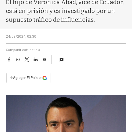
a
El hijo de Verónica Abad, vice de Ecuador,
está en prisión y es investigado por un
supuesto tráfico de influencias.
24/03/2024, 02:30
Compartir esta noticia
F
W
T
L
E
a
h
w
i
m
c
a
i
n
a
e
t
t
k
i
+
Agregar El País en
b
s
t
e
l
o
A
e
d
o
p
r
I
k
p
n