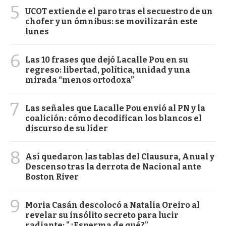
5
UCOT extiende el paro tras el secuestro de un
chofer y un ómnibus: se movilizarán este
lunes
6
Las 10 frases que dejó Lacalle Pou en su
regreso: libertad, política, unidad y una
mirada “menos ortodoxa”
7
Las señales que Lacalle Pou envió al PN y la
coalición: cómo decodifican los blancos el
discurso de su líder
8
Así quedaron las tablas del Clausura, Anual y
Descenso tras la derrota de Nacional ante
Boston River
9
Moria Casán descolocó a Natalia Oreiro al
revelar su insólito secreto para lucir
radiante: "¿Esperma de qué?"