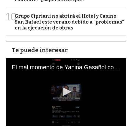
10
Grupo Cipriani no abrirá el Hotel y Casino
San Rafael este verano debido a "problemas"
en la ejecución de obras
Te puede interesar
El mal momento de Yanina Gasañol con un hincha argentino en "Subrayado"
0