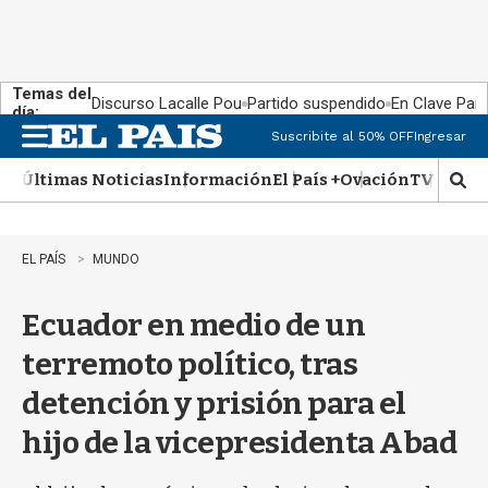
Temas del
Discurso Lacalle Pou
Partido suspendido
En Clave País
día:
Suscribite al 50% OFF
Ingresar
M
e
Últimas Noticias
Información
El País +
Ovación
TV Show
n
M
u
o
s
t
EL PAÍS
MUNDO
r
a
Ecuador en medio de un
r
b
terremoto político, tras
�
s
detención y prisión para el
q
u
hijo de la vicepresidenta Abad
e
d