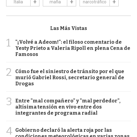
Italia
mafia
narcotráfico
Las Más Vistas
1
"¡Volvé a Adeom!": el filoso comentario de
Yesty Prieto a Valeria Ripoll en plena Cena de
Famosos
2
Cómo fue el siniestro de tránsito por el que
murió Gabriel Rossi, secretario general de
Drogas
3
Entre "mal compañero" y "mal perdedor",
altísima tensión en vivo entre dos
integrantes de programa radial
4
Gobierno declaró la alerta roja por las
condiciones meteorológicas en varias zonas