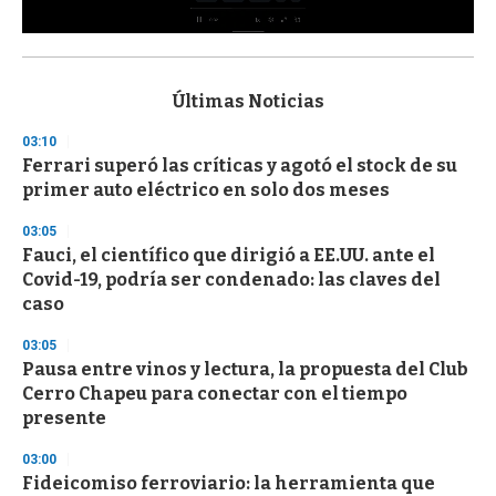
0
s
e
c
Últimas Noticias
o
n
03:10
d
Ferrari superó las críticas y agotó el stock de su
s
o
primer auto eléctrico en solo dos meses
f
3
03:05
3
s
Fauci, el científico que dirigió a EE.UU. ante el
e
Covid-19, podría ser condenado: las claves del
c
caso
o
n
d
03:05
s
Pausa entre vinos y lectura, la propuesta del Club
Cerro Chapeu para conectar con el tiempo
presente
03:00
Fideicomiso ferroviario: la herramienta que