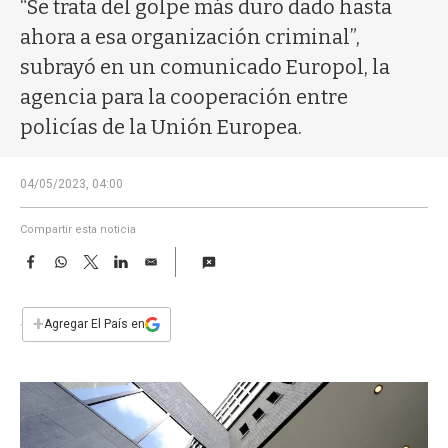
a
“Se trata del golpe más duro dado hasta
ahora a esa organización criminal”,
subrayó en un comunicado Europol, la
agencia para la cooperación entre
policías de la Unión Europea.
04/05/2023, 04:00
Compartir esta noticia
F
W
T
L
E
a
h
w
i
m
c
a
i
n
a
e
t
t
k
i
+
Agregar El País en
b
s
t
e
l
o
A
e
d
o
p
r
I
k
p
n