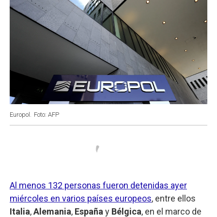
Europol.
Foto: AFP
Al menos 132 personas fueron detenidas ayer
miércoles en varios países europeos
, entre ellos
Italia
,
Alemania
,
España
y
Bélgica
, en el marco de