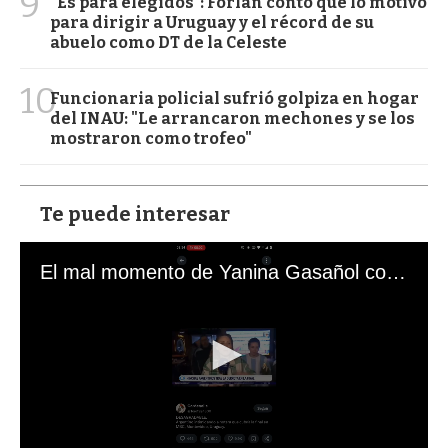
9
“Es para elegidos”: Forlán contó qué lo motivó
para dirigir a Uruguay y el récord de su
abuelo como DT de la Celeste
10
Funcionaria policial sufrió golpiza en hogar
del INAU: "Le arrancaron mechones y se los
mostraron como trofeo"
Te puede interesar
El mal momento de Yanina Gasañol con un hincha argentino en "Subrayado"