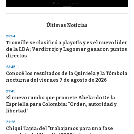
0
s
e
c
Últimas Noticias
o
n
23:54
d
Trouville se clasificó a playoffs y es el nuevo líder
s
o
de la LDA; Verdirrojo y Lagomar ganaron puntos
f
directos
3
3
s
23:45
e
Conocé los resultados de la Quiniela y la Tómbola
c
nocturna del viernes 7 de agosto de 2026
o
n
d
21:45
s
El nuevo rumbo que promete Abelardo De la
Espriella para Colombia: "Orden, autoridad y
libertad"
21:26
Chiqui Tapia: del "trabajamos para una fase