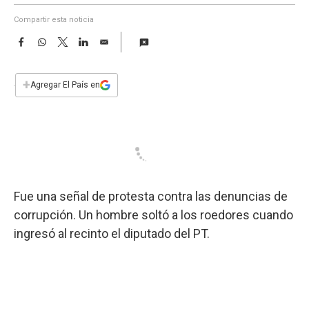
a
Compartir esta noticia
F
W
T
L
E
a
h
w
i
m
c
a
i
n
a
e
t
t
k
i
+
Agregar El País en
b
s
t
e
l
o
A
e
d
o
p
r
I
k
p
n
Fue una señal de protesta contra las denuncias de
corrupción. Un hombre soltó a los roedores cuando
ingresó al recinto el diputado del PT.