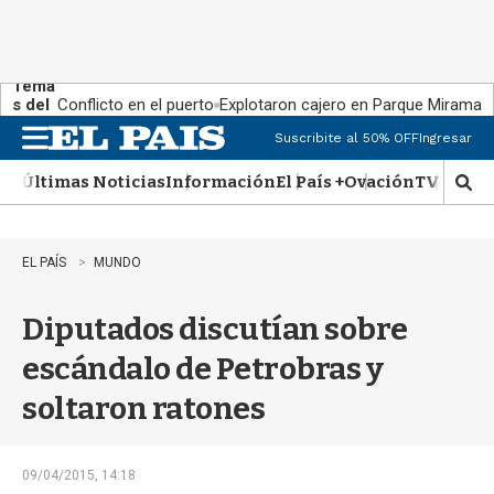
Tema
s del
Conflicto en el puerto
Explotaron cajero en Parque Miramar
día:
Suscribite al 50% OFF
Ingresar
M
e
Últimas Noticias
Información
El País +
Ovación
TV Show
n
M
u
o
s
t
EL PAÍS
MUNDO
r
a
Diputados discutían sobre
r
b
escándalo de Petrobras y
�
s
soltaron ratones
q
u
e
d
09/04/2015, 14:18