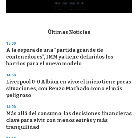
0
s
e
c
Últimas Noticias
o
n
15:00
d
A la espera de una "partida grande de
s
o
contenedores", IMM ya tiene definidos los
f
barrios para el nuevo modelo
3
3
s
14:50
e
Liverpool 0-0 Albion en vivo: el inicio tiene pocas
c
situaciones, con Renzo Machado como el más
o
n
peligroso
d
s
14:00
Más allá del consumo: las decisiones financieras
clave para vivir con menos estrés y más
tranquilidad