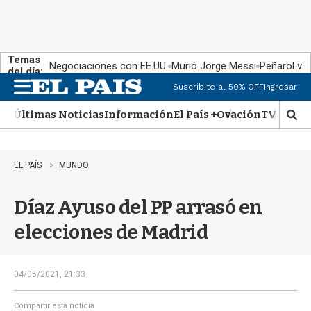
Temas
Negociaciones con EE.UU.
Murió Jorge Messi
Peñarol vs
del día:
Suscribite al 50% OFF
Ingresar
M
e
Últimas Noticias
Información
El País +
Ovación
TV Show
n
M
u
o
s
t
EL PAÍS
MUNDO
r
a
Díaz Ayuso del PP arrasó en
r
b
elecciones de Madrid
�
s
q
u
04/05/2021, 21:33
e
d
Compartir esta noticia