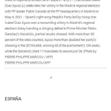
Diaz Ayuso (L) celebrates her victory in the Madrid regional elections
with PP leader Pablo Casado at the PP headquarters in Madrid on
May 4, 2021. - Spain's right-wing People's Party led by rising star
Isabel Diaz Ayuso won a resounding victory in Madrid's regional
elections today handing a stinging defeat to Prime Minister Pedro
Sanchez's Socialists, partial results showed. With more than 50
percent of the votes counted, Ayuso more than doubled her party's
showing in the 2019 ballot, winning 63 of the parliament's 136 seats,
while the Socialists shed 11 mandates to secure just 26. (Photo by
PIERRE-PHILIPPE MARCOU / AFP)
PIERRE-PHILIPPE MARCOU/AFP
ESPAÑA