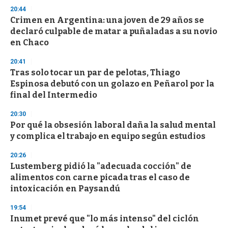
s
20:44
e
Crimen en Argentina: una joven de 29 años se
c
declaró culpable de matar a puñaladas a su novio
o
n
en Chaco
d
s
20:41
Tras solo tocar un par de pelotas, Thiago
Espinosa debutó con un golazo en Peñarol por la
final del Intermedio
20:30
Por qué la obsesión laboral daña la salud mental
y complica el trabajo en equipo según estudios
20:26
Lustemberg pidió la "adecuada cocción" de
alimentos con carne picada tras el caso de
intoxicación en Paysandú
19:54
Inumet prevé que "lo más intenso" del ciclón