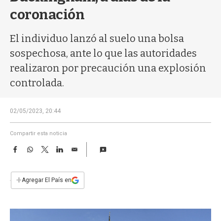
a
coronación
El individuo lanzó al suelo una bolsa
sospechosa, ante lo que las autoridades
realizaron por precaución una explosión
controlada.
02/05/2023, 20:44
Compartir esta noticia
F
W
T
L
E
a
h
w
i
m
c
a
i
n
a
e
t
t
k
i
+
Agregar El País en
b
s
t
e
l
o
A
e
d
o
p
r
I
k
p
n