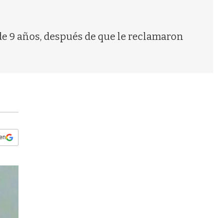
s
q
u
e
de 9 años, después de que le reclamaron
d
a
 en