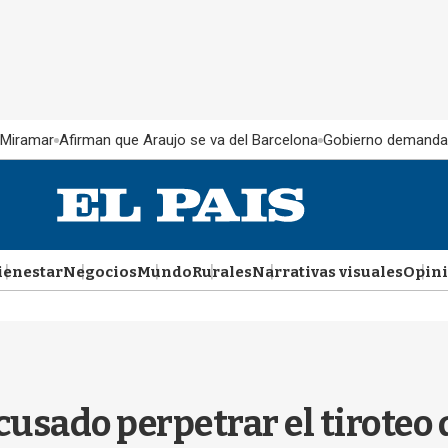
 Miramar
Afirman que Araujo se va del Barcelona
Gobierno demanda
ienestar
Negocios
Mundo
Rurales
Narrativas visuales
Opin
usado perpetrar el tiroteo 