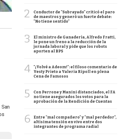
2
Conductor de "Subrayado" criticó el paro
de maestros y generó un fuerte debate:
"No tiene sentido"
3
El ministro de Ganadería, Alfredo Fratti,
le pone un freno a la reducción de la
jornada laboral y pide que los robots
aporten al BPS
4
"¡Volvé a Adeom!": el filoso comentario de
Yesty Prieto a Valeria Ripoll en plena
Cena de Famosos
5
Con Perrone y Manini distanciados, el FA
no tiene asegurados los votos para la
aprobación de la Rendición de Cuentas
e San
os
6
Entre "mal compañero" y "mal perdedor",
altísima tensión en vivo entre dos
integrantes de programa radial