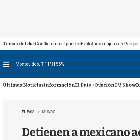
Temas del día:
Conflicto en el puerto
Explotaron cajero en Parque
Montevideo, T 11° H 55%
M
e
n
u
Últimas Noticias
Información
El País +
Ovación
TV Show
B
EL PAÍS
MUNDO
Detienen a mexicano ac