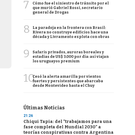
7
Cómo fue el siniestro de tránsito por el
que murió Gabriel Rossi, secretario
general de Drogas
8
La paradoja en la frontera con Brasil:
Rivera no construye edificios hace una
década y Livramento explota con obras
9
Safaris privados, auroras boreales y
estadías de US$ 3.000 por día: así viajan
los uruguayos premium
10
Cesó la alerta amarilla por vientos
fuertes y persistentes que abarcaba
desde Montevideo hasta el Chuy
Últimas Noticias
21:26
Chiqui Tapia: del "trabajamos para una
fase completa del Mundial 2030" a
teorías conspirativas contra Argentina