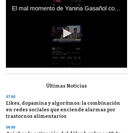
El mal momento de Yanina Gasañol con un hincha argentino en "Subrayado"
0
s
e
c
Últimas Noticias
o
n
07:00
d
Likes, dopamina y algoritmos: la combinación
s
o
en redes sociales que enciende alarmas por
f
trastornos alimentarios
3
3
s
06:00
e