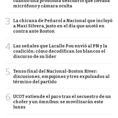
cuando una prostituta descubrió que llevaba
micrófono y cámara oculta
3
La chicana de Peñarol a Nacional que incluyó
a Maxi Silvera, justo en el día que anotó en
contra ante Boston
4
Las señales que Lacalle Pou envió al PN y la
coalición: cómo decodifican los blancos el
discurso de su líder
5
Tenso final del Nacional-Boston River:
discusiones, empujones y tres expulsados al
término del partido
6
UCOT extiende el paro tras el secuestro de un
chofer y un ómnibus: se movilizarán este
lunes