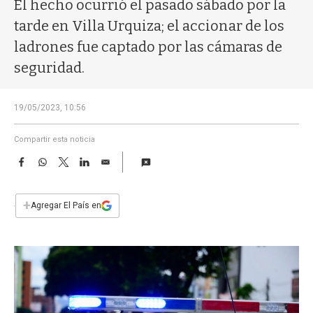
a
El hecho ocurrió el pasado sábado por la
tarde en Villa Urquiza; el accionar de los
ladrones fue captado por las cámaras de
seguridad.
19/05/2023, 10:56
Compartir esta noticia
F
W
T
L
E
a
h
w
i
m
c
a
i
n
a
e
t
t
k
i
+
Agregar El País en
b
s
t
e
l
o
A
e
d
o
p
r
I
k
p
n