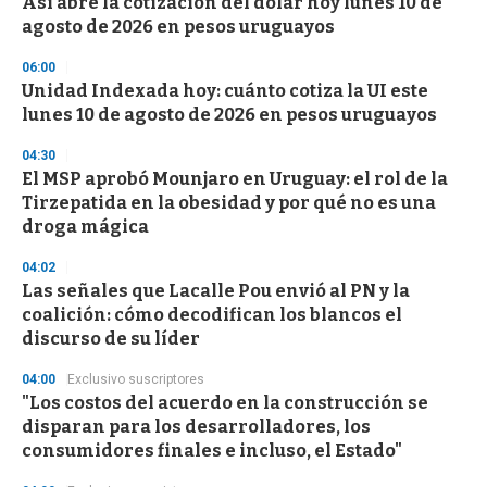
Así abre la cotización del dólar hoy lunes 10 de
c
agosto de 2026 en pesos uruguayos
o
n
d
06:00
s
Unidad Indexada hoy: cuánto cotiza la UI este
lunes 10 de agosto de 2026 en pesos uruguayos
04:30
El MSP aprobó Mounjaro en Uruguay: el rol de la
Tirzepatida en la obesidad y por qué no es una
droga mágica
04:02
Las señales que Lacalle Pou envió al PN y la
coalición: cómo decodifican los blancos el
discurso de su líder
04:00
Exclusivo suscriptores
"Los costos del acuerdo en la construcción se
disparan para los desarrolladores, los
consumidores finales e incluso, el Estado"