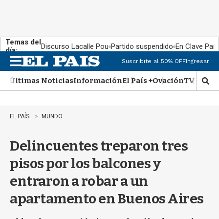
Temas del
Discurso Lacalle Pou
Partido suspendido
En Clave País
día:
Suscribite al 50% OFF
Ingresar
M
e
Últimas Noticias
Información
El País +
Ovación
TV Show
n
M
u
o
s
t
EL PAÍS
MUNDO
r
a
Delincuentes treparon tres
r
b
pisos por los balcones y
�
s
entraron a robar a un
q
u
apartamento en Buenos Aires
e
d