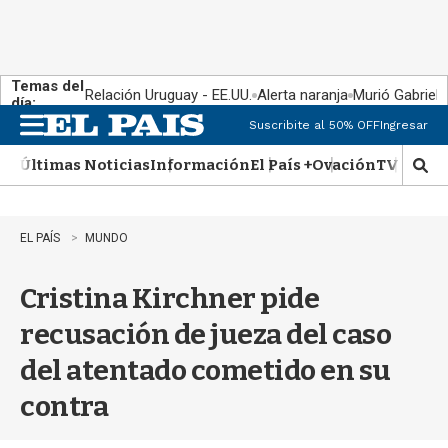
Temas del
Relación Uruguay - EE.UU.
Alerta naranja
Murió Gabriel 
día:
Suscribite al 50% OFF
Ingresar
M
e
Últimas Noticias
Información
El País +
Ovación
TV Show
n
M
u
o
s
t
EL PAÍS
MUNDO
r
a
Cristina Kirchner pide
r
b
recusación de jueza del caso
�
s
del atentado cometido en su
q
u
contra
e
d