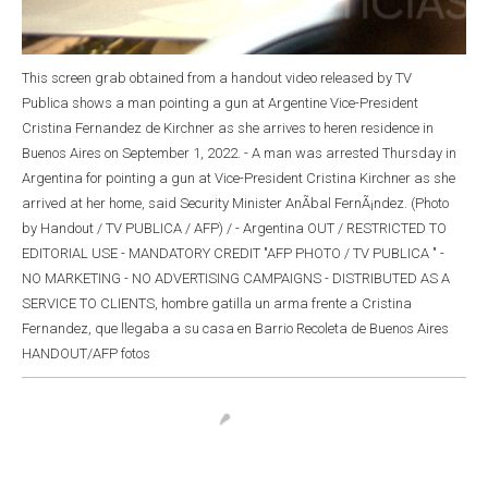
This screen grab obtained from a handout video released by TV
Publica shows a man pointing a gun at Argentine Vice-President
Cristina Fernandez de Kirchner as she arrives to heren residence in
Buenos Aires on September 1, 2022. - A man was arrested Thursday in
Argentina for pointing a gun at Vice-President Cristina Kirchner as she
arrived at her home, said Security Minister AnÃ­bal FernÃ¡ndez. (Photo
by Handout / TV PUBLICA / AFP) / - Argentina OUT / RESTRICTED TO
EDITORIAL USE - MANDATORY CREDIT "AFP PHOTO / TV PUBLICA " -
NO MARKETING - NO ADVERTISING CAMPAIGNS - DISTRIBUTED AS A
SERVICE TO CLIENTS, hombre gatilla un arma frente a Cristina
Fernandez, que llegaba a su casa en Barrio Recoleta de Buenos Aires
HANDOUT/AFP fotos