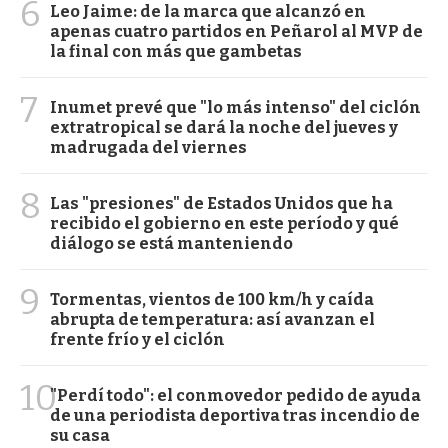
6
Leo Jaime: de la marca que alcanzó en
apenas cuatro partidos en Peñarol al MVP de
la final con más que gambetas
7
Inumet prevé que "lo más intenso" del ciclón
extratropical se dará la noche del jueves y
madrugada del viernes
8
Las "presiones" de Estados Unidos que ha
recibido el gobierno en este período y qué
diálogo se está manteniendo
9
Tormentas, vientos de 100 km/h y caída
abrupta de temperatura: así avanzan el
frente frío y el ciclón
10
"Perdí todo": el conmovedor pedido de ayuda
de una periodista deportiva tras incendio de
su casa