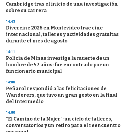
o
Cambridge tras el inicio de una investigación
f
sobre su carrera
3
3
s
14:43
e
Divercine 2026 en Montevideo trae cine
c
internacional, talleres y actividades gratuitas
o
n
durante el mes de agosto
d
s
14:11
Policía de Minas investiga la muerte de un
hombre de 57 años: fue encontrado por un
funcionario municipal
14:08
Peñarol respondió a las felicitaciones de
Wanderers, que tuvo un gran gesto en la final
del Intermedio
14:00
"El Camino de la Mujer": un ciclo de talleres,
conversatorios y un retiro para el reencuentro
personal