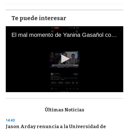
Te puede interesar
El mal momento de Yanina Gasañol con un hincha argentino en "Subrayado"
0
s
e
c
Últimas Noticias
o
n
14:43
d
Jason Arday renuncia a la Universidad de
s