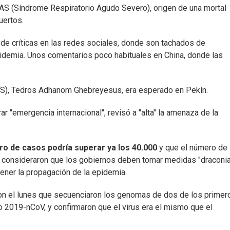
RAS (Síndrome Respiratorio Agudo Severo), origen de una mortal
uertos.
 de críticas en las redes sociales, donde son tachados de
pidemia. Unos comentarios poco habituales en China, donde las
OMS), Tedros Adhanom Ghebreyesus, era esperado en Pekín.
r "emergencia internacional", revisó a "alta" la amenaza de la
ro de casos podría superar ya los 40.000
y que el número de
ue consideraron que los gobiernos deben tomar medidas "draconi
tener la propagación de la epidemia.
on el lunes que secuenciaron los genomas de dos de los primer
2019-nCoV, y confirmaron que el virus era el mismo que el