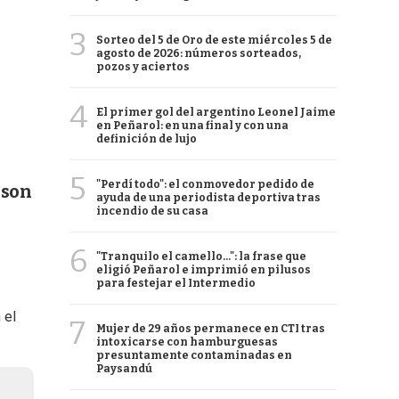
3
Sorteo del 5 de Oro de este miércoles 5 de
agosto de 2026: números sorteados,
pozos y aciertos
4
El primer gol del argentino Leonel Jaime
en Peñarol: en una final y con una
definición de lujo
5
"Perdí todo": el conmovedor pedido de
 son
ayuda de una periodista deportiva tras
incendio de su casa
6
"Tranquilo el camello...": la frase que
eligió Peñarol e imprimió en pilusos
para festejar el Intermedio
 el
7
Mujer de 29 años permanece en CTI tras
intoxicarse con hamburguesas
presuntamente contaminadas en
Paysandú