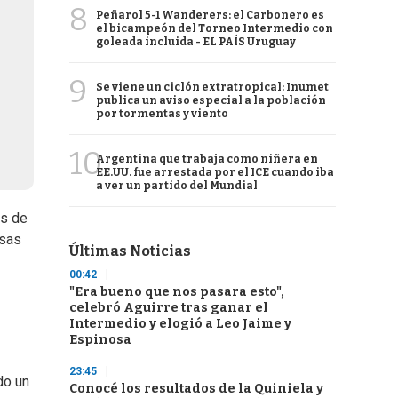
8
Peñarol 5-1 Wanderers: el Carbonero es
el bicampeón del Torneo Intermedio con
goleada incluida - EL PAÍS Uruguay
9
Se viene un ciclón extratropical: Inumet
publica un aviso especial a la población
por tormentas y viento
10
Argentina que trabaja como niñera en
EE.UU. fue arrestada por el ICE cuando iba
a ver un partido del Mundial
es de
osas
Últimas Noticias
00:42
"Era bueno que nos pasara esto",
celebró Aguirre tras ganar el
Intermedio y elogió a Leo Jaime y
Espinosa
23:45
do un
Conocé los resultados de la Quiniela y