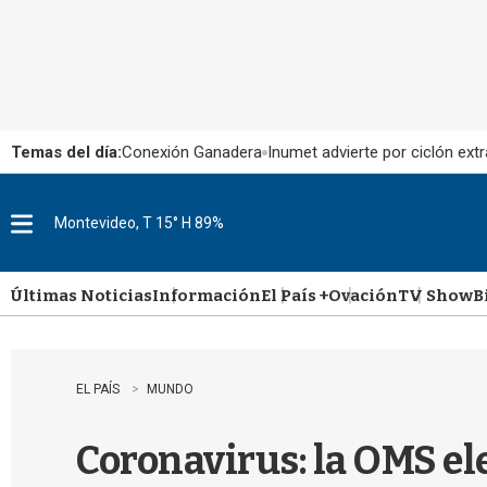
Temas del día:
Conexión Ganadera
Inumet advierte por ciclón extr
Montevideo, T 15° H 89%
M
e
n
u
Últimas Noticias
Información
El País +
Ovación
TV Show
B
EL PAÍS
MUNDO
Coronavirus: la OMS el