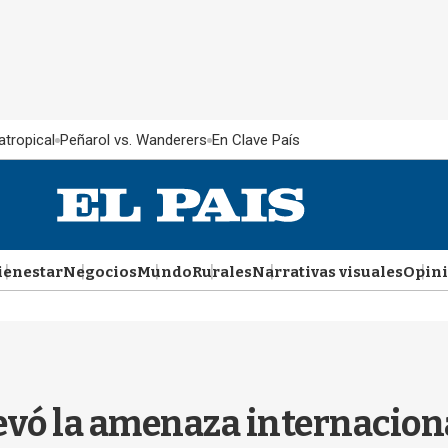
atropical
Peñarol vs. Wanderers
En Clave País
ienestar
Negocios
Mundo
Rurales
Narrativas visuales
Opin
evó la amenaza internaciona