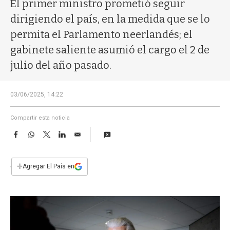
a
El primer ministro prometió seguir
dirigiendo el país, en la medida que se lo
permita el Parlamento neerlandés; el
gabinete saliente asumió el cargo el 2 de
julio del año pasado.
03/06/2025, 14:22
Compartir esta noticia
F
W
T
L
E
a
h
w
i
m
c
a
i
n
a
e
t
t
k
i
+
Agregar El País en
b
s
t
e
l
o
A
e
d
o
p
r
I
k
p
n