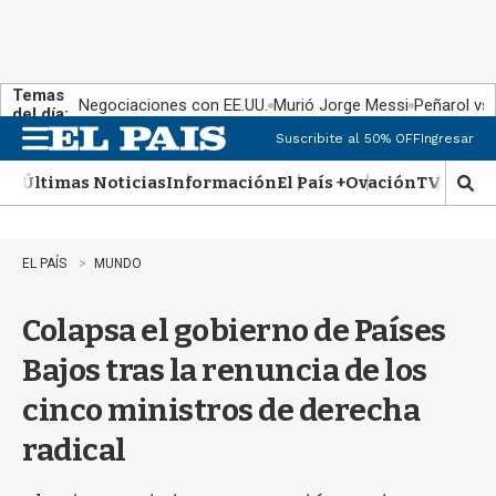
Temas
Negociaciones con EE.UU.
Murió Jorge Messi
Peñarol vs
del día:
Suscribite al 50% OFF
Ingresar
M
e
Últimas Noticias
Información
El País +
Ovación
TV Show
n
M
u
o
s
t
EL PAÍS
MUNDO
r
a
Colapsa el gobierno de Países
r
b
Bajos tras la renuncia de los
�
s
cinco ministros de derecha
q
u
radical
e
d