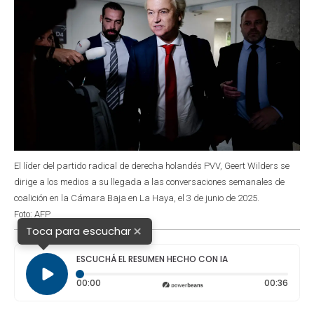
El líder del partido radical de derecha holandés PVV, Geert Wilders se
dirige a los medios a su llegada a las conversaciones semanales de
coalición en la Cámara Baja en La Haya, el 3 de junio de 2025.
Foto: AFP
×
Toca para escuchar
ESCUCHÁ EL RESUMEN HECHO CON IA
Tiempo transcurrido: 0 segundos
Durac
00:00
00:36