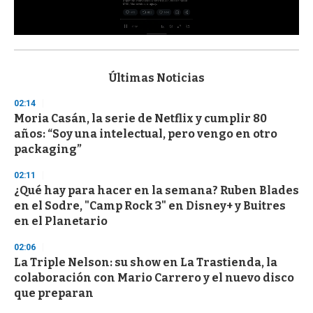
0
s
e
c
Últimas Noticias
o
n
02:14
d
Moria Casán, la serie de Netflix y cumplir 80
s
o
años: “Soy una intelectual, pero vengo en otro
f
packaging”
3
3
s
02:11
e
¿Qué hay para hacer en la semana? Ruben Blades
c
en el Sodre, "Camp Rock 3" en Disney+ y Buitres
o
n
en el Planetario
d
s
02:06
La Triple Nelson: su show en La Trastienda, la
colaboración con Mario Carrero y el nuevo disco
que preparan