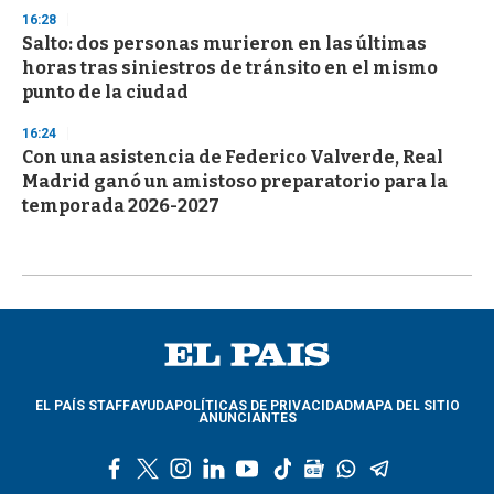
16:28
Salto: dos personas murieron en las últimas
horas tras siniestros de tránsito en el mismo
punto de la ciudad
16:24
Con una asistencia de Federico Valverde, Real
Madrid ganó un amistoso preparatorio para la
temporada 2026-2027
EL PAÍS STAFF
AYUDA
POLÍTICAS DE PRIVACIDAD
MAPA DEL SITIO
ANUNCIANTES
f
t
i
l
y
t
g
w
t
a
w
n
i
o
i
o
h
e