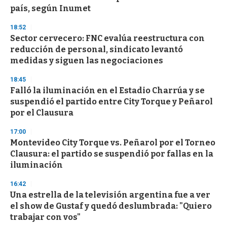
n
país, según Inumet
d
s
18:52
Sector cervecero: FNC evalúa reestructura con
reducción de personal, sindicato levantó
medidas y siguen las negociaciones
18:45
Falló la iluminación en el Estadio Charrúa y se
suspendió el partido entre City Torque y Peñarol
por el Clausura
17:00
Montevideo City Torque vs. Peñarol por el Torneo
Clausura: el partido se suspendió por fallas en la
iluminación
16:42
Una estrella de la televisión argentina fue a ver
el show de Gustaf y quedó deslumbrada: "Quiero
trabajar con vos"