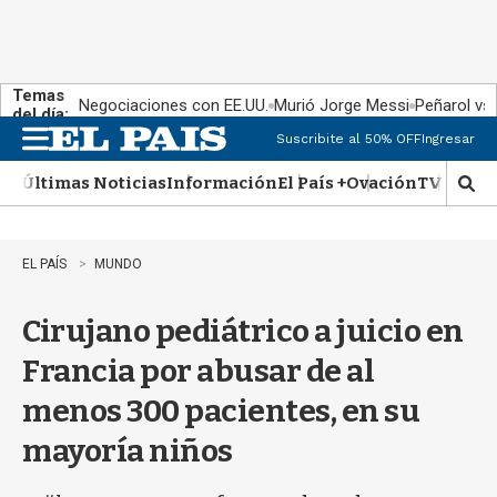
Temas
Negociaciones con EE.UU.
Murió Jorge Messi
Peñarol vs
del día:
Suscribite al 50% OFF
Ingresar
M
e
Últimas Noticias
Información
El País +
Ovación
TV Show
n
M
u
o
s
t
EL PAÍS
MUNDO
r
a
Cirujano pediátrico a juicio en
r
b
Francia por abusar de al
�
s
menos 300 pacientes, en su
q
u
mayoría niños
e
d