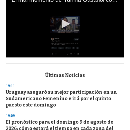
0
s
e
c
Últimas Noticias
o
n
19:11
d
Uruguay aseguró su mejor participación en un
s
o
Sudamericano Femenino e irá por el quinto
f
puesto este domingo
3
3
s
19:09
e
El pronóstico para el domingo 9 de agosto de
c
2026: cómo estará el tiempo en cada zona del
o