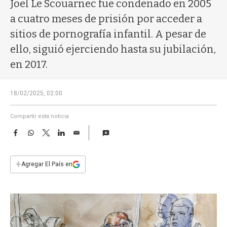
a
Joël Le Scouarnec fue condenado en 2005
a cuatro meses de prisión por acceder a
sitios de pornografía infantil. A pesar de
ello, siguió ejerciendo hasta su jubilación,
en 2017.
18/02/2025, 02:00
Compartir esta noticia
F
W
T
L
E
a
h
w
i
m
c
a
i
n
a
e
t
t
k
i
+
Agregar El País en
b
s
t
e
l
o
A
e
d
o
p
r
I
k
p
n