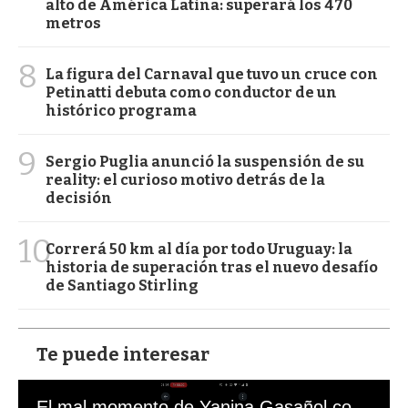
alto de América Latina: superará los 470
metros
8
La figura del Carnaval que tuvo un cruce con
Petinatti debuta como conductor de un
histórico programa
9
Sergio Puglia anunció la suspensión de su
reality: el curioso motivo detrás de la
decisión
10
Correrá 50 km al día por todo Uruguay: la
historia de superación tras el nuevo desafío
de Santiago Stirling
Te puede interesar
El mal momento de Yanina Gasañol con un hincha argentino en "Subrayado"