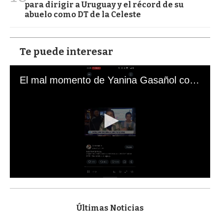
para dirigir a Uruguay y el récord de su
abuelo como DT de la Celeste
Te puede interesar
El mal momento de Yanina Gasañol con un hincha argentino en "Subrayado"
0
s
e
c
Últimas Noticias
o