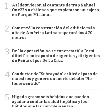
1
Así detuvieron al cantante de trap Nahuel
One23 y a chilenos que explotaron un cajero
en Parque Miramar
2
Comenzó la construcción del edificio más
alto de América Latina: superará los 470
metros
3
De "la operación no se concretará" a "está
difícil": contrapunto de agentes y dirigentes
de Peñarol por De La Cruz
4
Conductor de "Subrayado" criticó el paro de
maestros y generó un fuerte debate: "No
tiene sentido"
5
Hígado graso: seis bebidas que pueden
ayudar a cuidar la salud hepática y los
hábitos que las complementan