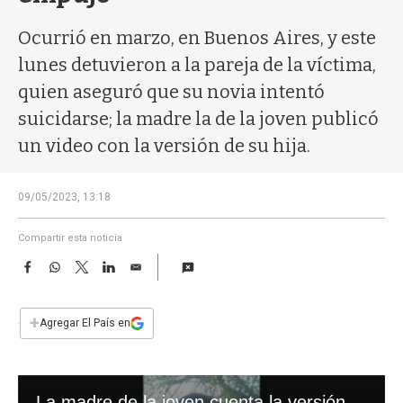
a
Ocurrió en marzo, en Buenos Aires, y este
lunes detuvieron a la pareja de la víctima,
quien aseguró que su novia intentó
suicidarse; la madre la de la joven publicó
un video con la versión de su hija.
09/05/2023, 13:18
Compartir esta noticia
F
W
T
L
E
a
h
w
i
m
c
a
i
n
a
e
t
t
k
i
+
Agregar El País en
b
s
t
e
l
o
A
e
d
o
p
r
I
k
p
n