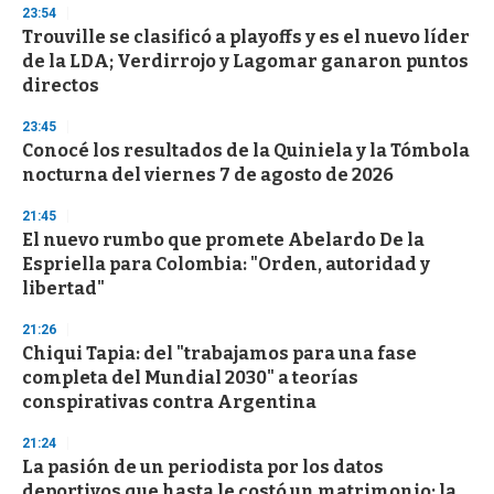
n
23:54
d
Trouville se clasificó a playoffs y es el nuevo líder
s
o
de la LDA; Verdirrojo y Lagomar ganaron puntos
f
directos
3
3
s
23:45
e
Conocé los resultados de la Quiniela y la Tómbola
c
nocturna del viernes 7 de agosto de 2026
o
n
d
21:45
s
El nuevo rumbo que promete Abelardo De la
Espriella para Colombia: "Orden, autoridad y
libertad"
21:26
Chiqui Tapia: del "trabajamos para una fase
completa del Mundial 2030" a teorías
conspirativas contra Argentina
21:24
La pasión de un periodista por los datos
deportivos que hasta le costó un matrimonio: la