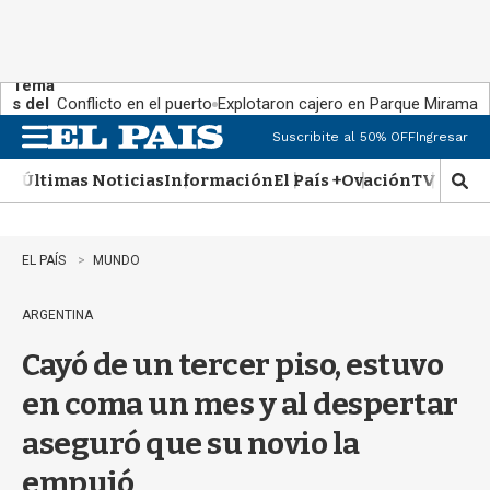
Tema
s del
Conflicto en el puerto
Explotaron cajero en Parque Miramar
día:
Suscribite al 50% OFF
Ingresar
M
e
Últimas Noticias
Información
El País +
Ovación
TV Show
n
M
u
o
s
t
EL PAÍS
MUNDO
r
a
ARGENTINA
r
b
Cayó de un tercer piso, estuvo
�
s
en coma un mes y al despertar
q
u
aseguró que su novio la
e
d
empujó