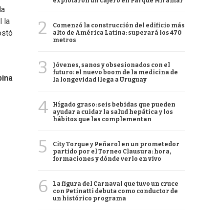
explotaron un cajero en Parque Miramar
la
 la
2
Comenzó la construcción del edificio más
ostó
alto de América Latina: superará los 470
metros
3
Jóvenes, sanos y obsesionados con el
futuro: el nuevo boom de la medicina de
bina
la longevidad llega a Uruguay
4
Hígado graso: seis bebidas que pueden
ayudar a cuidar la salud hepática y los
hábitos que las complementan
5
City Torque y Peñarol en un prometedor
partido por el Torneo Clausura: hora,
formaciones y dónde verlo en vivo
6
La figura del Carnaval que tuvo un cruce
con Petinatti debuta como conductor de
un histórico programa