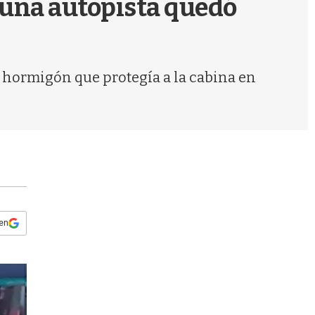
 una autopista quedó
s
q
u
e
d
 hormigón que protegía a la cabina en
a
 en