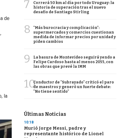
7
Correrá 50 km al día por todo Uruguay: la
historia de superación tras el nuevo
desafío de Santiago Stirling
na de
8
"Más burocracia y complicación":
supermercados y comercios cuestionan
,
medida de informar precios por unidad y
piden cambios
9
La basura de Montevideo seguirá yendo a
Felipe Cardoso hasta al menos 2055, con
las obras que prevé la IMM
10
Conductor de "Subrayado" criticó el paro
de maestros y generó un fuerte debate:
"No tiene sentido"
, la
Últimas Noticias
10:18
Murió Jorge Messi, padre y
representante histórico de Lionel