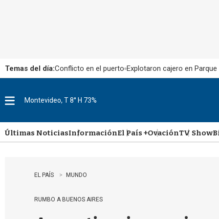
Temas del día:
Conflicto en el puerto
Explotaron cajero en Parque
Montevideo, T 8° H 73%
M
e
n
u
Últimas Noticias
Información
El País +
Ovación
TV Show
B
EL PAÍS
MUNDO
RUMBO A BUENOS AIRES