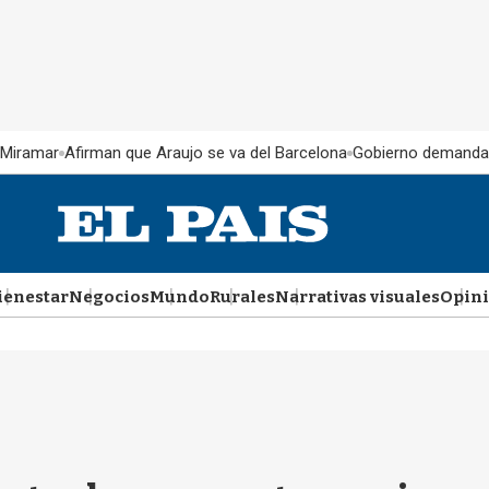
 Miramar
Afirman que Araujo se va del Barcelona
Gobierno demanda
ienestar
Negocios
Mundo
Rurales
Narrativas visuales
Opin