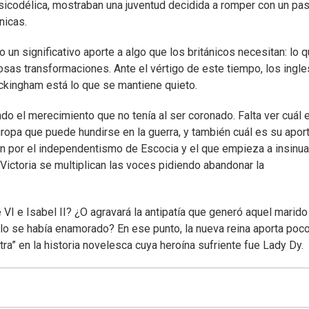
 psicodélica, mostraban una juventud decidida a romper con un pa
nicas.
o un significativo aporte a algo que los británicos necesitan: lo 
sas transformaciones. Ante el vértigo de este tiempo, los ingle
kingham está lo que se mantiene quieto.
ndo el merecimiento que no tenía al ser coronado. Falta ver cuál 
uropa que puede hundirse en la guerra, y también cuál es su aport
en por el independentismo de Escocia y el que empieza a insinu
 Victoria se multiplican las voces pidiendo abandonar la
VI e Isabel II? ¿O agravará la antipatía que generó aquel marido
eblo se había enamorado? En ese punto, la nueva reina aporta poco
tra” en la historia novelesca cuya heroína sufriente fue Lady Dy.