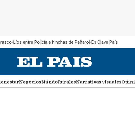
rrasco
Líos entre Policía e hinchas de Peñarol
En Clave País
ienestar
Negocios
Mundo
Rurales
Narrativas visuales
Opin