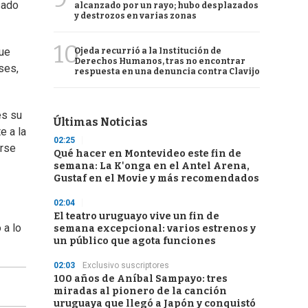
sado
alcanzado por un rayo; hubo desplazados
y destrozos en varias zonas
10
que
Ojeda recurrió a la Institución de
Derechos Humanos, tras no encontrar
ses,
respuesta en una denuncia contra Clavijo
es su
Últimas Noticias
e a la
02:25
arse
Qué hacer en Montevideo este fin de
semana: La K'onga en el Antel Arena,
Gustaf en el Movie y más recomendados
02:04
El teatro uruguayo vive un fin de
 a lo
semana excepcional: varios estrenos y
un público que agota funciones
02:03
Exclusivo suscriptores
100 años de Aníbal Sampayo: tres
miradas al pionero de la canción
uruguaya que llegó a Japón y conquistó