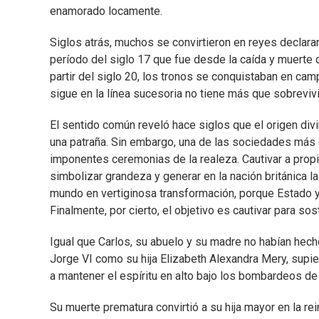
enamorado locamente.
Siglos atrás, muchos se convirtieron en reyes declara
período del siglo 17 que fue desde la caída y muerte 
partir del siglo 20, los tronos se conquistaban en camp
sigue en la línea sucesoria no tiene más que sobrevivir
El sentido común reveló hace siglos que el origen div
una patraña. Sin embargo, una de las sociedades más d
imponentes ceremonias de la realeza. Cautivar a propio
simbolizar grandeza y generar en la nación británica 
mundo en vertiginosa transformación, porque Estado y
Finalmente, por cierto, el objetivo es cautivar para so
Igual que Carlos, su abuelo y su madre no habían hecho 
Jorge VI como su hija Elizabeth Alexandra Mery, supi
a mantener el espíritu en alto bajo los bombardeos de 
Su muerte prematura convirtió a su hija mayor en la rein