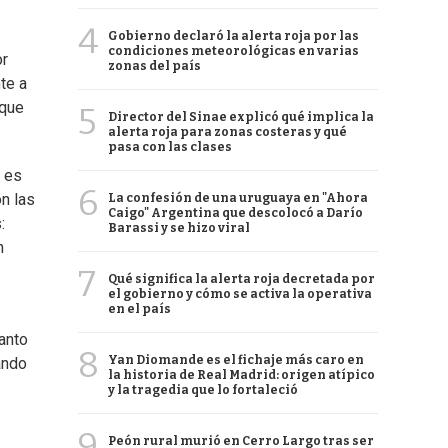
4
Gobierno declaró la alerta roja por las
condiciones meteorológicas en varias
or
zonas del país
te a
 que
5
Director del Sinae explicó qué implica la
alerta roja para zonas costeras y qué
pasa con las clases
, es
6
n las
La confesión de una uruguaya en "Ahora
Caigo" Argentina que descolocó a Darío
:
Barassi y se hizo viral
n
7
Qué significa la alerta roja decretada por
el gobierno y cómo se activa la operativa
en el país
tanto
8
Yan Diomande es el fichaje más caro en
ando
la historia de Real Madrid: origen atípico
y la tragedia que lo fortaleció
9
Peón rural murió en Cerro Largo tras ser