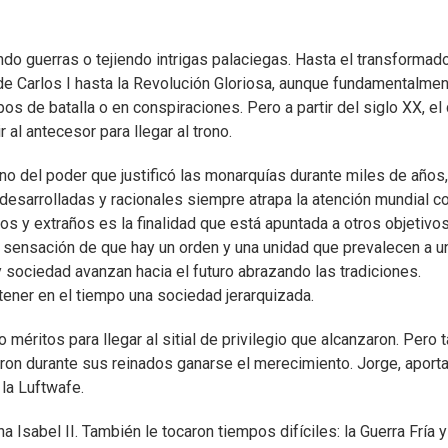
ndo guerras o tejiendo intrigas palaciegas. Hasta el transformad
de Carlos I hasta la Revolución Gloriosa, aunque fundamentalmen
os de batalla o en conspiraciones. Pero a partir del siglo XX, el
 al antecesor para llegar al trono.
ino del poder que justificó las monarquías durante miles de años
esarrolladas y racionales siempre atrapa la atención mundial co
s y extraños es la finalidad que está apuntada a otros objetivos
la sensación de que hay un orden y una unidad que prevalecen a u
 sociedad avanzan hacia el futuro abrazando las tradiciones.
stener en el tiempo una sociedad jerarquizada.
méritos para llegar al sitial de privilegio que alcanzaron. Pero 
eron durante sus reinados ganarse el merecimiento. Jorge, aport
la Luftwafe.
a Isabel II. También le tocaron tiempos difíciles: la Guerra Fría y