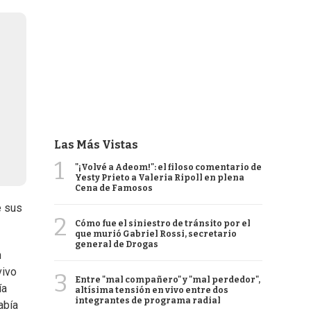
Las Más Vistas
1
"¡Volvé a Adeom!": el filoso comentario de
Yesty Prieto a Valeria Ripoll en plena
Cena de Famosos
e sus
2
Cómo fue el siniestro de tránsito por el
que murió Gabriel Rossi, secretario
general de Drogas
n
vivo
3
Entre "mal compañero" y "mal perdedor",
ía
altísima tensión en vivo entre dos
integrantes de programa radial
abía