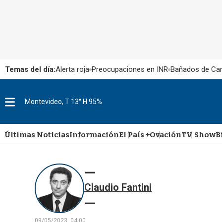
Temas del día:
Alerta roja
Preocupaciones en INR
Bañados de Ca
Montevideo, T 13° H 95%
M
e
n
u
Últimas Noticias
Información
El País +
Ovación
TV Show
B
Claudio Fantini
09/05/2023, 04:00