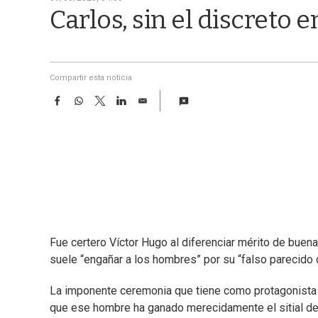
Carlos, sin el discreto
Compartir esta noticia
F
W
T
L
E
a
h
w
i
m
c
a
i
n
a
e
t
t
k
i
b
s
t
e
l
o
A
e
d
o
p
r
I
k
p
n
Fue certero Víctor Hugo al diferenciar mérito de buena
suele “engañar a los hombres” por su “falso parecido c
La imponente ceremonia que tiene como protagonista a
que ese hombre ha ganado merecidamente el sitial de 