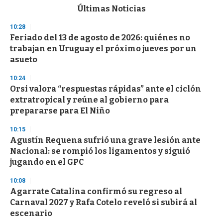
c
Últimas Noticias
o
n
10:28
d
Feriado del 13 de agosto de 2026: quiénes no
s
o
trabajan en Uruguay el próximo jueves por un
f
asueto
3
3
s
10:24
e
Orsi valora “respuestas rápidas” ante el ciclón
c
extratropical y reúne al gobierno para
o
n
prepararse para El Niño
d
s
10:15
Agustín Requena sufrió una grave lesión ante
Nacional: se rompió los ligamentos y siguió
jugando en el GPC
10:08
Agarrate Catalina confirmó su regreso al
Carnaval 2027 y Rafa Cotelo reveló si subirá al
escenario