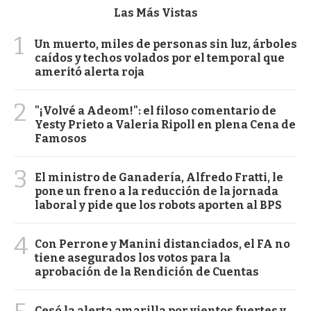
Las Más Vistas
1
Un muerto, miles de personas sin luz, árboles
caídos y techos volados por el temporal que
ameritó alerta roja
2
"¡Volvé a Adeom!": el filoso comentario de
Yesty Prieto a Valeria Ripoll en plena Cena de
Famosos
3
El ministro de Ganadería, Alfredo Fratti, le
pone un freno a la reducción de la jornada
laboral y pide que los robots aporten al BPS
4
Con Perrone y Manini distanciados, el FA no
tiene asegurados los votos para la
aprobación de la Rendición de Cuentas
Cesó la alerta amarilla por vientos fuertes y