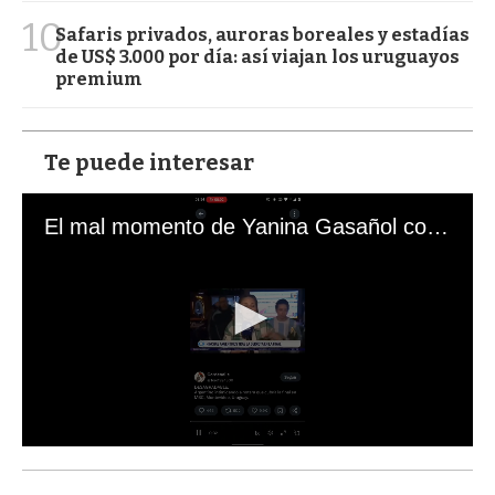
10
Safaris privados, auroras boreales y estadías
de US$ 3.000 por día: así viajan los uruguayos
premium
Te puede interesar
El mal momento de Yanina Gasañol con un hincha argentino en "Subrayado"
0
s
e