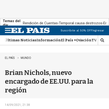
Temas del
Rendición de Cuentas
Temporal causa destrozos
En 
día:
Suscribite al 50% OFF
Ingresar
M
e
Últimas Noticias
Información
El País +
Ovación
TV Show
n
M
u
o
s
t
EL PAÍS
MUNDO
r
a
Brian Nichols, nuevo
r
b
encargado de EE.UU. para la
�
s
región
q
u
e
d
14/09/2021, 21:38