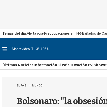
Temas del día:
Alerta roja
Preocupaciones en INR
Bañados de Ca
Montevideo, T 13° H 95%
M
e
n
u
Últimas Noticias
Información
El País +
Ovación
TV Show
B
EL PAÍS
MUNDO
Bolsonaro: "la obsesió