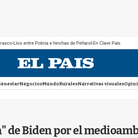
rrasco
Líos entre Policía e hinchas de Peñarol
En Clave País
ienestar
Negocios
Mundo
Rurales
Narrativas visuales
Opin
n" de Biden por el medioamb