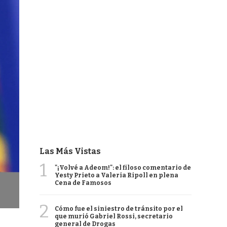
Las Más Vistas
1
"¡Volvé a Adeom!": el filoso comentario de
Yesty Prieto a Valeria Ripoll en plena
Cena de Famosos
2
Cómo fue el siniestro de tránsito por el
que murió Gabriel Rossi, secretario
general de Drogas