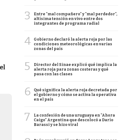
3
Entre "mal compañero" y "mal perdedor",
altísima tensión en vivo entre dos
integrantes de programa radial
4
Gobierno declaró la alerta roja por las
condiciones meteorológicas en varias
zonas del país
5
Director del Sinae explicó qué implica la
el
alerta roja para zonas costeras y qué
pasa con las clases
6
Qué significa la alerta roja decretada por
el gobierno y cómo se activa la operativa
en el país
7
La confesión de una uruguaya en "Ahora
Caigo" Argentina que descolocó a Darío
Barassi y se hizo viral