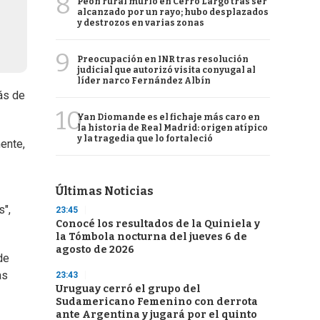
8
Peón rural murió en Cerro Largo tras ser
alcanzado por un rayo; hubo desplazados
y destrozos en varias zonas
9
Preocupación en INR tras resolución
judicial que autorizó visita conyugal al
líder narco Fernández Albín
ás de
10
Yan Diomande es el fichaje más caro en
la historia de Real Madrid: origen atípico
y la tragedia que lo fortaleció
ente,
Últimas Noticias
s",
23:45
Conocé los resultados de la Quiniela y
la Tómbola nocturna del jueves 6 de
agosto de 2026
de
as
23:43
Uruguay cerró el grupo del
Sudamericano Femenino con derrota
ante Argentina y jugará por el quinto