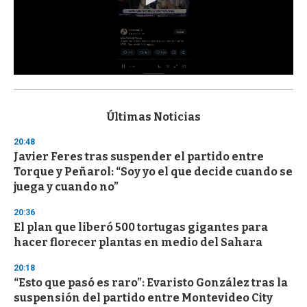
0
s
e
c
Últimas Noticias
o
n
20:48
d
Javier Feres tras suspender el partido entre
s
o
Torque y Peñarol: “Soy yo el que decide cuando se
f
juega y cuando no”
3
3
s
20:36
e
El plan que liberó 500 tortugas gigantes para
c
hacer florecer plantas en medio del Sahara
o
n
d
20:18
s
“Esto que pasó es raro”: Evaristo González tras la
suspensión del partido entre Montevideo City