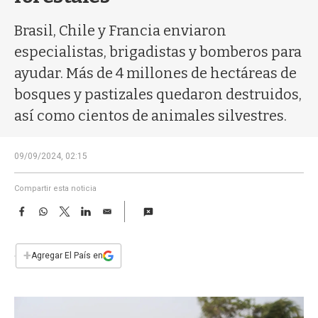
a
Brasil, Chile y Francia enviaron
especialistas, brigadistas y bomberos para
ayudar. Más de 4 millones de hectáreas de
bosques y pastizales quedaron destruidos,
así como cientos de animales silvestres.
09/09/2024, 02:15
Compartir esta noticia
F
W
T
L
E
a
h
w
i
m
c
a
i
n
a
e
t
t
k
i
+
Agregar El País en
b
s
t
e
l
o
A
e
d
o
p
r
I
k
p
n