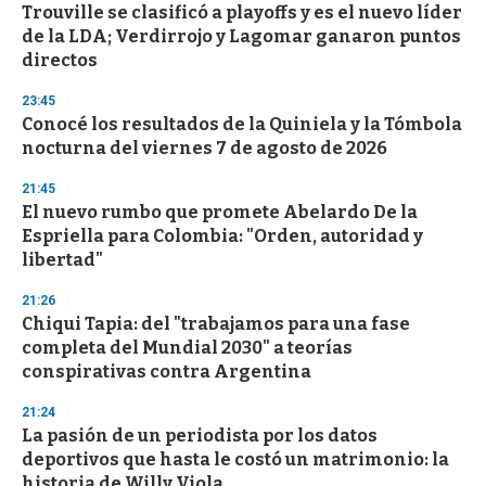
Trouville se clasificó a playoffs y es el nuevo líder
s
o
de la LDA; Verdirrojo y Lagomar ganaron puntos
f
directos
3
3
s
23:45
e
Conocé los resultados de la Quiniela y la Tómbola
c
nocturna del viernes 7 de agosto de 2026
o
n
d
21:45
s
El nuevo rumbo que promete Abelardo De la
Espriella para Colombia: "Orden, autoridad y
libertad"
21:26
Chiqui Tapia: del "trabajamos para una fase
completa del Mundial 2030" a teorías
conspirativas contra Argentina
21:24
La pasión de un periodista por los datos
deportivos que hasta le costó un matrimonio: la
historia de Willy Viola