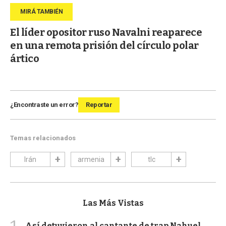
El líder opositor ruso Navalni reaparece
en una remota prisión del círculo polar
ártico
¿Encontraste un error?
Reportar
Temas relacionados
Irán
armenia
tlc
Las Más Vistas
Así detuvieron al cantante de trap Nahuel