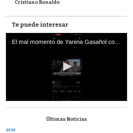
Cristiano Ronaldo
Te puede interesar
El mal momento de Yanina Gasañol con un hincha argentino en "Subrayado"
0
s
e
c
Últimas Noticias
o
n
23:54
d