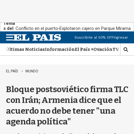
Tema
s del
Conflicto en el puerto
Explotaron cajero en Parque Miramar
día:
Suscribite al 50% OFF
Ingresar
M
e
Últimas Noticias
Información
El País +
Ovación
TV Show
n
M
u
o
s
t
EL PAÍS
MUNDO
r
a
Bloque postsoviético firma TLC
r
b
con Irán; Armenia dice que el
�
s
acuerdo no debe tener "una
q
u
agenda política"
e
d