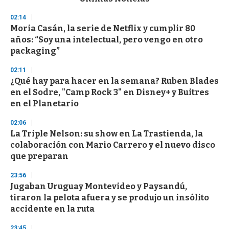
o
n
02:14
d
Moria Casán, la serie de Netflix y cumplir 80
s
o
años: “Soy una intelectual, pero vengo en otro
f
packaging”
3
3
s
02:11
e
¿Qué hay para hacer en la semana? Ruben Blades
c
en el Sodre, "Camp Rock 3" en Disney+ y Buitres
o
n
en el Planetario
d
s
02:06
La Triple Nelson: su show en La Trastienda, la
colaboración con Mario Carrero y el nuevo disco
que preparan
23:56
Jugaban Uruguay Montevideo y Paysandú,
tiraron la pelota afuera y se produjo un insólito
accidente en la ruta
23:45