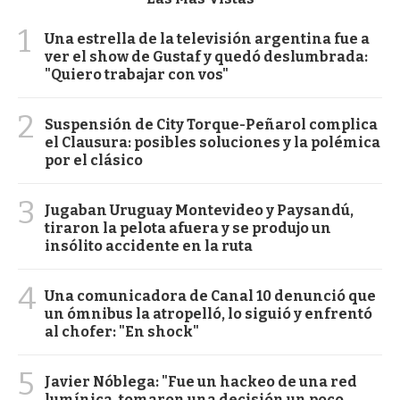
1
Una estrella de la televisión argentina fue a
ver el show de Gustaf y quedó deslumbrada:
"Quiero trabajar con vos"
2
Suspensión de City Torque-Peñarol complica
el Clausura: posibles soluciones y la polémica
por el clásico
3
Jugaban Uruguay Montevideo y Paysandú,
tiraron la pelota afuera y se produjo un
insólito accidente en la ruta
4
Una comunicadora de Canal 10 denunció que
un ómnibus la atropelló, lo siguió y enfrentó
al chofer: "En shock"
5
Javier Nóblega: "Fue un hackeo de una red
lumínica, tomaron una decisión un poco