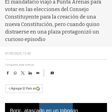
a
El mandatario viajó a Punta Arenas para
votar en las elecciones del Consejo
Constituyente para la creación de una
nueva Constitución, pero cuando quiso
distraerse en una plaza protagonizó un
curioso episodio
07/05/2023, 13:43
Compartir esta noticia
F
W
T
L
E
a
h
w
i
m
c
a
i
n
a
e
t
t
k
i
+
Agregar El País en
b
s
t
e
l
o
A
e
d
o
p
r
I
k
p
n