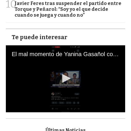
10
Javier Feres tras suspender el partido entre
Torque y Peñarol: “Soy yo el que decide
cuando se juega y cuando no”
Te puede interesar
El mal momento de Yanina Gasañol con un hincha argentino en "Subrayado"
0
s
e
c
Últimas Noticias