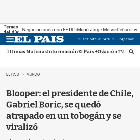
Temas
Negociaciones con EE.UU.
Murió Jorge Messi
Peñarol vs
del día:
Suscribite al 50% OFF
Ingresar
M
e
Últimas Noticias
Información
El País +
Ovación
TV Show
n
M
u
o
s
t
EL PAÍS
MUNDO
r
a
Blooper: el presidente de Chile,
r
b
Gabriel Boric, se quedó
�
s
atrapado en un tobogán y se
q
u
viralizó
e
d