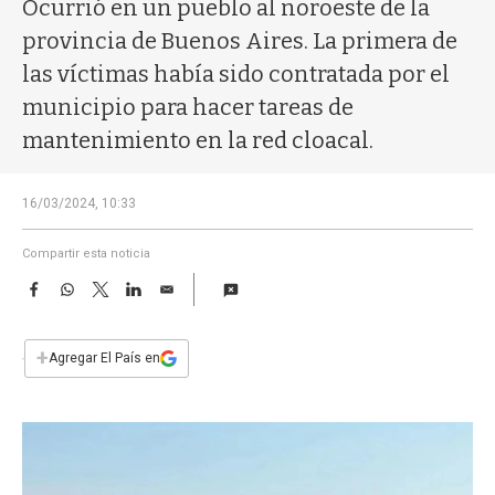
a
Ocurrió en un pueblo al noroeste de la
provincia de Buenos Aires. La primera de
las víctimas había sido contratada por el
municipio para hacer tareas de
mantenimiento en la red cloacal.
16/03/2024, 10:33
Compartir esta noticia
F
W
T
L
E
a
h
w
i
m
c
a
i
n
a
e
t
t
k
i
+
Agregar El País en
b
s
t
e
l
o
A
e
d
o
p
r
I
k
p
n