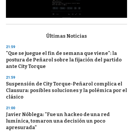
0
s
e
c
Últimas Noticias
o
n
21:59
d
"Que se juegue el fin de semana que viene": la
s
o
postura de Peñarol sobre la fijación del partido
f
ante City Torque
3
3
s
21:59
e
Suspensión de City Torque-Peñarol complica el
c
Clausura: posibles soluciones y la polémica por el
o
n
clásico
d
s
21:00
Javier Nóblega: "Fue un hackeo de una red
lumínica, tomaron una decisión un poco
apresurada"