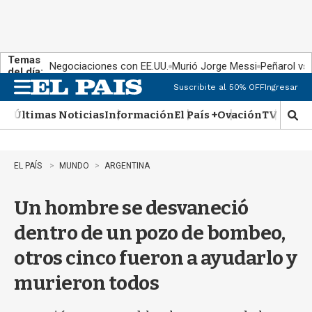
Temas
Negociaciones con EE.UU.
Murió Jorge Messi
Peñarol vs
del día:
Suscribite al 50% OFF
Ingresar
M
e
Últimas Noticias
Información
El País +
Ovación
TV Show
n
M
u
o
s
t
EL PAÍS
MUNDO
ARGENTINA
r
a
Un hombre se desvaneció
r
b
dentro de un pozo de bombeo,
�
s
otros cinco fueron a ayudarlo y
q
u
murieron todos
e
d