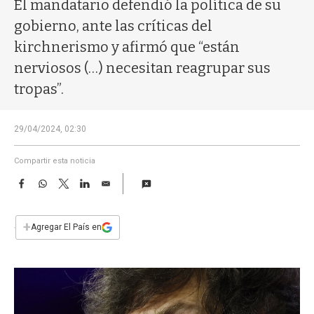
a
El mandatario defendió la política de su
gobierno, ante las críticas del
kirchnerismo y afirmó que “están
nerviosos (…) necesitan reagrupar sus
tropas”.
29/04/2024, 02:30
Compartir esta noticia
F
W
T
L
E
a
h
w
i
m
c
a
i
n
a
e
t
t
k
i
+
Agregar El País en
b
s
t
e
l
o
A
e
d
o
p
r
I
k
p
n