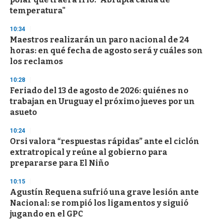
f
temperatura"
3
3
s
10:34
e
Maestros realizarán un paro nacional de 24
c
horas: en qué fecha de agosto será y cuáles son
o
n
los reclamos
d
s
10:28
Feriado del 13 de agosto de 2026: quiénes no
trabajan en Uruguay el próximo jueves por un
asueto
10:24
Orsi valora “respuestas rápidas” ante el ciclón
extratropical y reúne al gobierno para
prepararse para El Niño
10:15
Agustín Requena sufrió una grave lesión ante
Nacional: se rompió los ligamentos y siguió
jugando en el GPC