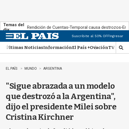
Temas del
Rendición de Cuentas
Temporal causa destrozos
En 
día:
Suscribite al 50% OFF
Ingresar
M
e
Últimas Noticias
Información
El País +
Ovación
TV Show
n
M
u
o
s
t
EL PAÍS
MUNDO
ARGENTINA
r
a
"Sigue abrazada a un modelo
r
b
que destrozó a la Argentina",
�
s
dijo el presidente Milei sobre
q
u
Cristina Kirchner
e
d