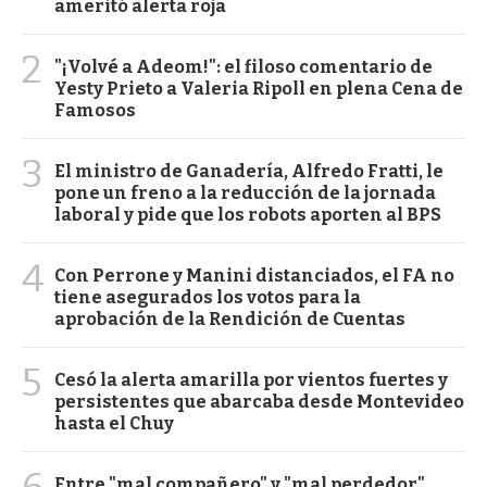
ameritó alerta roja
2
"¡Volvé a Adeom!": el filoso comentario de
Yesty Prieto a Valeria Ripoll en plena Cena de
Famosos
3
El ministro de Ganadería, Alfredo Fratti, le
pone un freno a la reducción de la jornada
laboral y pide que los robots aporten al BPS
4
Con Perrone y Manini distanciados, el FA no
tiene asegurados los votos para la
aprobación de la Rendición de Cuentas
5
Cesó la alerta amarilla por vientos fuertes y
persistentes que abarcaba desde Montevideo
hasta el Chuy
6
Entre "mal compañero" y "mal perdedor",