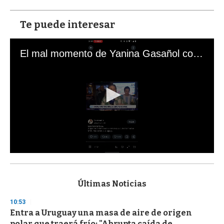
Te puede interesar
El mal momento de Yanina Gasañol con un hincha argentino en "Subrayado"
0
s
e
c
Últimas Noticias
o
n
10:53
d
Entra a Uruguay una masa de aire de origen
s
o
polar que traerá frío: "Abrupta caída de