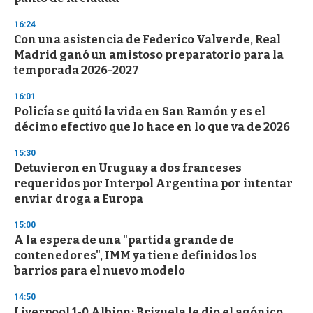
d
s
16:24
Con una asistencia de Federico Valverde, Real
Madrid ganó un amistoso preparatorio para la
temporada 2026-2027
16:01
Policía se quitó la vida en San Ramón y es el
décimo efectivo que lo hace en lo que va de 2026
15:30
Detuvieron en Uruguay a dos franceses
requeridos por Interpol Argentina por intentar
enviar droga a Europa
15:00
A la espera de una "partida grande de
contenedores", IMM ya tiene definidos los
barrios para el nuevo modelo
14:50
Liverpool 1-0 Albion: Brizuela le dio el agónico