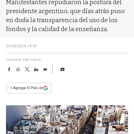
a
Manifestantes repudiaron la postura del
presidente argentino, que días atrás puso
en duda la transparencia del uso de los
fondos y la calidad de la enseñanza.
23/04/2024, 19:59
Compartir esta noticia
F
W
T
L
E
a
h
w
i
m
c
a
i
n
a
e
t
t
k
i
+
Agregar El País en
b
s
t
e
l
o
A
e
d
o
p
r
I
k
p
n