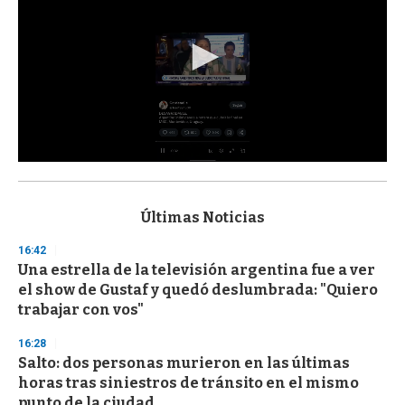
0
s
e
c
Últimas Noticias
o
n
16:42
d
Una estrella de la televisión argentina fue a ver
s
o
el show de Gustaf y quedó deslumbrada: "Quiero
f
trabajar con vos"
3
3
s
16:28
e
Salto: dos personas murieron en las últimas
c
horas tras siniestros de tránsito en el mismo
o
n
punto de la ciudad