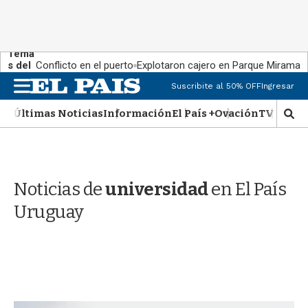
Tema
s del
Conflicto en el puerto
Explotaron cajero en Parque Miramar
día:
M
Suscribite al 50% OFF
Ingresar
e
n
Últimas Noticias
Información
El País +
Ovación
TV Show
M
u
o
s
t
r
Noticias de
universidad
en El País
a
r
Uruguay
b
�
s
q
u
e
d