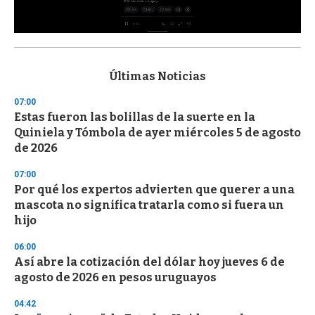
0
s
e
c
Últimas Noticias
o
n
07:00
d
Estas fueron las bolillas de la suerte en la
s
o
Quiniela y Tómbola de ayer miércoles 5 de agosto
f
de 2026
3
3
s
07:00
e
Por qué los expertos advierten que querer a una
c
mascota no significa tratarla como si fuera un
o
n
hijo
d
s
06:00
Así abre la cotización del dólar hoy jueves 6 de
agosto de 2026 en pesos uruguayos
04:42