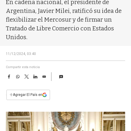
a
En cadena nacional, el presidente de
Argentina, Javier Milei, ratificó su idea de
flexibilizar el Mercosur y de firmar un
Tratado de Libre Comercio con Estados
Unidos.
11/12/2024, 03:40
Compartir esta noticia
F
W
T
L
E
a
h
w
i
m
c
a
i
n
a
e
t
t
k
i
+
Agregar El País en
b
s
t
e
l
o
A
e
d
o
p
r
I
k
p
n