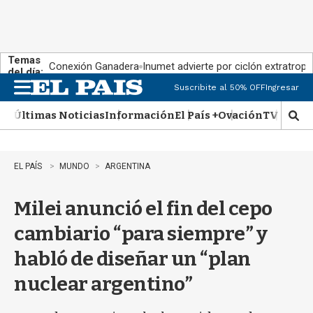
Temas
Conexión Ganadera
Inumet advierte por ciclón extratropi
del día:
Suscribite al 50% OFF
Ingresar
M
e
Últimas Noticias
Información
El País +
Ovación
TV Show
n
M
u
o
s
t
EL PAÍS
MUNDO
ARGENTINA
r
a
Milei anunció el fin del cepo
r
b
cambiario “para siempre” y
�
s
habló de diseñar un “plan
q
u
nuclear argentino”
e
d