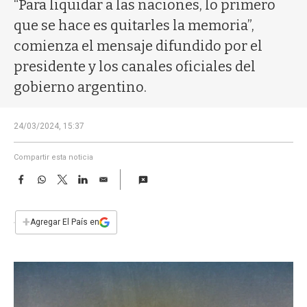
a
“Para liquidar a las naciones, lo primero
que se hace es quitarles la memoria”,
comienza el mensaje difundido por el
presidente y los canales oficiales del
gobierno argentino.
24/03/2024, 15:37
Compartir esta noticia
F
W
T
L
E
a
h
w
i
m
c
a
i
n
a
e
t
t
k
i
+
Agregar El País en
b
s
t
e
l
o
A
e
d
o
p
r
I
k
p
n