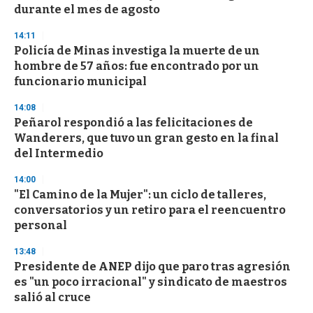
n
durante el mes de agosto
d
s
14:11
Policía de Minas investiga la muerte de un
hombre de 57 años: fue encontrado por un
funcionario municipal
14:08
Peñarol respondió a las felicitaciones de
Wanderers, que tuvo un gran gesto en la final
del Intermedio
14:00
"El Camino de la Mujer": un ciclo de talleres,
conversatorios y un retiro para el reencuentro
personal
13:48
Presidente de ANEP dijo que paro tras agresión
es "un poco irracional" y sindicato de maestros
salió al cruce