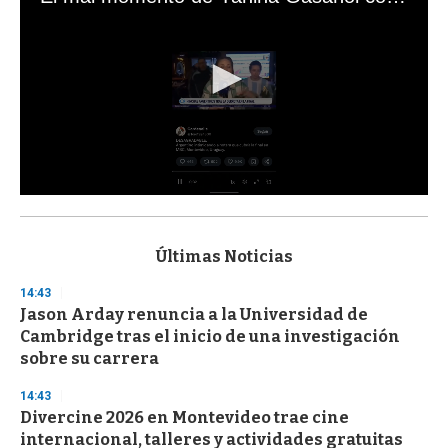
0
s
e
c
Últimas Noticias
o
n
14:43
d
Jason Arday renuncia a la Universidad de
s
o
Cambridge tras el inicio de una investigación
f
sobre su carrera
3
3
s
14:43
e
Divercine 2026 en Montevideo trae cine
c
internacional, talleres y actividades gratuitas
o