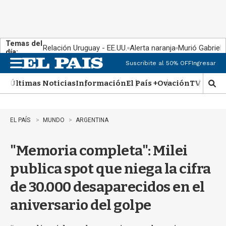
Temas del
Relación Uruguay - EE.UU.
Alerta naranja
Murió Gabriel 
día:
Suscribite al 50% OFF
Ingresar
M
e
Últimas Noticias
Información
El País +
Ovación
TV Show
n
M
u
o
s
t
EL PAÍS
MUNDO
ARGENTINA
r
a
"Memoria completa": Milei
r
b
publica spot que niega la cifra
�
s
de 30.000 desaparecidos en el
q
u
aniversario del golpe
e
d