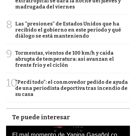
extratropical se dará la noche del jueves y
madrugada del viernes
8
Las "presiones" de Estados Unidos que ha
recibido el gobierno en este período y qué
diálogo se está manteniendo
9
Tormentas, vientos de 100 km/h y caída
abrupta de temperatura: así avanzan el
frente frío y el ciclón
10
"Perdí todo": el conmovedor pedido de ayuda
de una periodista deportiva tras incendio de
su casa
Te puede interesar
El mal momento de Yanina Gasañol con un hincha argentino en "Subrayado"