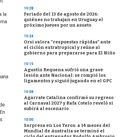
t.
10:28
a la
Feriado del 13 de agosto de 2026:
quiénes no trabajan en Uruguay el
isma
próximo jueves por un asueto
10:24
Orsi valora “respuestas rápidas” ante
el ciclón extratropical y reúne al
gobierno para prepararse para El Niño
10:15
Agustín Requena sufrió una grave
lesión ante Nacional: se rompió los
mana
ligamentos y siguió jugando en el GPC
10:08
Agarrate Catalina confirmó su regreso
al Carnaval 2027 y Rafa Cotelo reveló si
 de
subirá al escenario
 En
as
10:00
Sorpresa en Los Teros: a 14 meses del
Mundial de Australia se terminó el
ciclo del entrenador Rodolfo Ambrosio