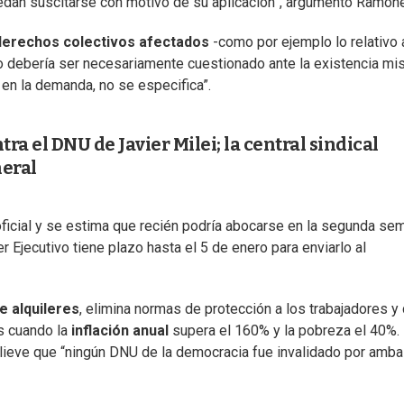
edan suscitarse con motivo de su aplicación”, argumentó Ramone
derechos colectivos afectados
-como por ejemplo lo relativo 
llo debería ser necesariamente cuestionado ante la existencia m
 en la demanda, no se especifica”.
a el DNU de Javier Milei; la central sindical
eral
ficial y se estima que recién podría abocarse en la segunda se
r Ejecutivo tiene plazo hasta el 5 de enero para enviarlo al
de alquileres
, elimina normas de protección a los trabajadores y
s cuando la
inflación anual
supera el 160% y la pobreza el 40%.
lieve que “ningún DNU de la democracia fue invalidado por amb