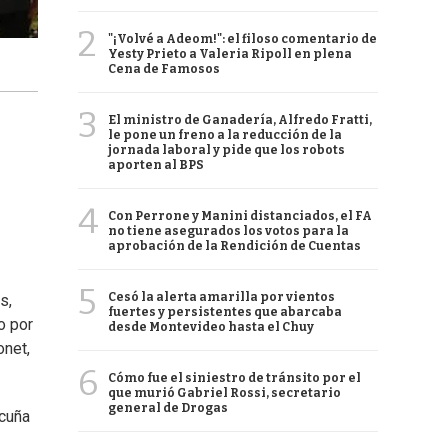
2
"¡Volvé a Adeom!": el filoso comentario de
Yesty Prieto a Valeria Ripoll en plena
Cena de Famosos
3
El ministro de Ganadería, Alfredo Fratti,
le pone un freno a la reducción de la
jornada laboral y pide que los robots
aporten al BPS
4
Con Perrone y Manini distanciados, el FA
no tiene asegurados los votos para la
aprobación de la Rendición de Cuentas
5
Cesó la alerta amarilla por vientos
s,
fuertes y persistentes que abarcaba
o por
desde Montevideo hasta el Chuy
onet,
6
Cómo fue el siniestro de tránsito por el
que murió Gabriel Rossi, secretario
general de Drogas
Acuña