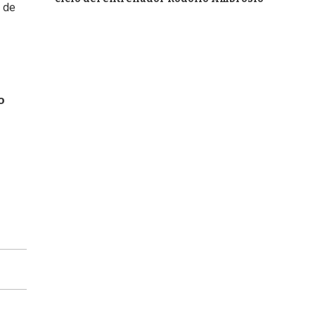
n de
o