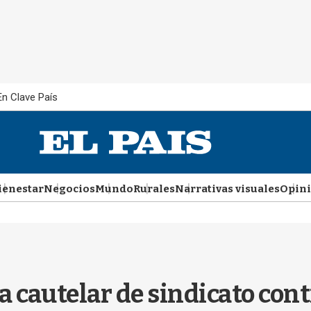
En Clave País
ienestar
Negocios
Mundo
Rurales
Narrativas visuales
Opin
 cautelar de sindicato cont