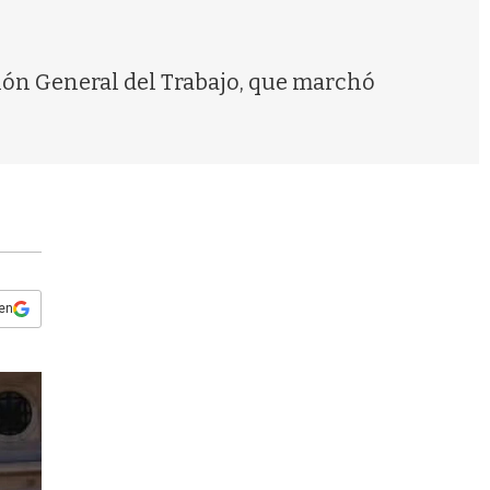
s
q
u
e
ción General del Trabajo, que marchó
d
a
 en