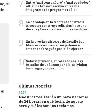
7
Entre "mal compañero" y "mal perdedor",
to, sí
altísima tensión en vivo entre dos
 de
integrantes de programa radial
8
La paradoja en la frontera con Brasil:
Rivera no construye edificios hace una
década y Livramento explota con obras
9
En la previa a discurso de Lacalle Pou,
blancos se enfrascan en polémica
interna sobre qué oposición ejercer
10
Safaris privados, auroras boreales y
estadías de US$ 3.000 por día: así viajan
los uruguayos premium
Últimas Noticias
 el
10:34
e
Maestros realizarán un paro nacional
de 24 horas: en qué fecha de agosto
será y cuáles son los reclamos