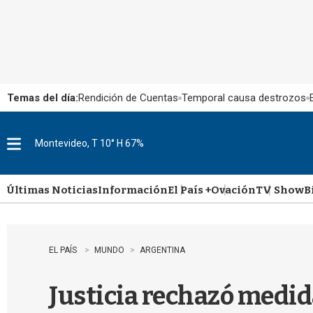
Temas del día:
Rendición de Cuentas
Temporal causa destrozos
Montevideo, T 10° H 67%
M
e
n
u
Últimas Noticias
Información
El País +
Ovación
TV Show
B
EL PAÍS
MUNDO
ARGENTINA
Justicia rechazó medida