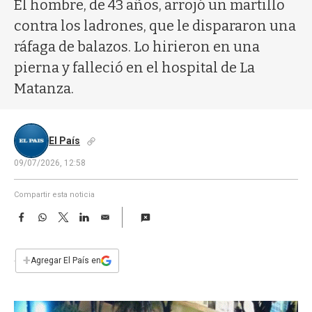
a
El hombre, de 43 años, arrojó un martillo
contra los ladrones, que le dispararon una
ráfaga de balazos. Lo hirieron en una
pierna y falleció en el hospital de La
Matanza.
El País
09/07/2026, 12:58
Compartir esta noticia
F
W
T
L
E
a
h
w
i
m
c
a
i
n
a
e
t
t
k
i
+
Agregar El País en
b
s
t
e
l
o
A
e
d
o
p
r
I
k
p
n