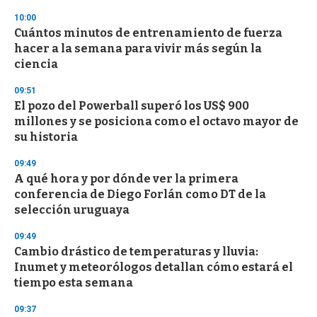
n
d
10:00
s
Cuántos minutos de entrenamiento de fuerza
hacer a la semana para vivir más según la
ciencia
09:51
El pozo del Powerball superó los US$ 900
millones y se posiciona como el octavo mayor de
su historia
09:49
A qué hora y por dónde ver la primera
conferencia de Diego Forlán como DT de la
selección uruguaya
09:49
Cambio drástico de temperaturas y lluvia:
Inumet y meteorólogos detallan cómo estará el
tiempo esta semana
09:37