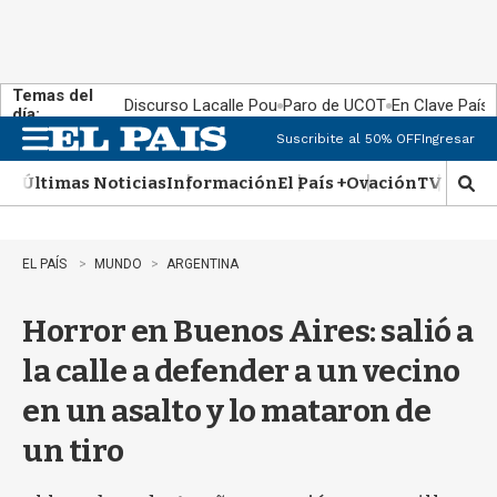
Temas del
Discurso Lacalle Pou
Paro de UCOT
En Clave País
día:
Suscribite al 50% OFF
Ingresar
M
e
Últimas Noticias
Información
El País +
Ovación
TV Show
n
M
u
o
s
t
EL PAÍS
MUNDO
ARGENTINA
r
a
Horror en Buenos Aires: salió a
r
b
la calle a defender a un vecino
�
s
en un asalto y lo mataron de
q
u
un tiro
e
d