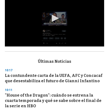
0
s
e
c
Últimas Noticias
o
n
10:17
d
La contundente carta de la UEFA, AFC y Concacaf
s
o
que desestabiliza el futuro de Gianni Infantino
f
3
10:11
3
s
"House of the Dragon": cuándo se estrena la
e
cuarta temporada y qué se sabe sobre el final de
c
la serie en HBO
o