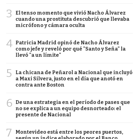
3
El tenso momento que vivió Nacho Álvarez
cuando una prostituta descubrió que llevaba
micrófono y cámara oculta
4
Patricia Madrid opinó de Nacho Álvarez
como jefe y reveló por qué "Santo y Seña" la
llevó "a un límite"
5
La chicana de Peñarol a Nacional que incluyó
a Maxi Silvera, justo en el día que anotó en
contra ante Boston
6
De una estrategia en el período de pases que
no se explica a un equipo desnorteado: el
presente de Nacional
7
Montevideo está entre los peores puertos,
según un índice elaborado por el Banco