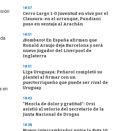
18:57
isión
Cerro Largo 1-0 Juventud en vivo por el
Clausura: en el arranque, Pandiani
puso en ventaja al Arachán
18:51
nda
¡Bombazo! En España afirman que
Ronald Araujo deja Barcelona y será
nuevo jugador del Liverpool de
Inglaterra
18:51
Liga Uruguaya: Peñarol completó su
plantel al firmar con un
puertorriqueño que puede ser rival de
Uruguay
a en
18:43
"Mezcla de dolor y gratitud": Orsi
o
asistió al velorio del secretario de la
Junta Nacional de Drogas
18:38
Nuevo intercambiador entre la Ruta 10