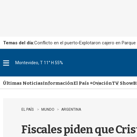
Temas del día:
Conflicto en el puerto
Explotaron cajero en Parque
Montevideo, T 11° H 55%
M
e
n
u
Últimas Noticias
Información
El País +
Ovación
TV Show
B
EL PAÍS
MUNDO
ARGENTINA
Fiscales piden que Cri