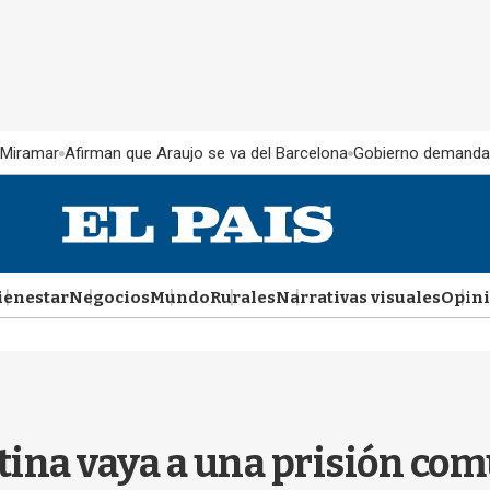
 Miramar
Afirman que Araujo se va del Barcelona
Gobierno demanda
ienestar
Negocios
Mundo
Rurales
Narrativas visuales
Opin
stina vaya a una prisión co