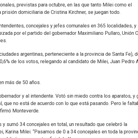
ionales, previstas para octubre, en las que tanto Milei como el
risión domiciliaria de Cristina Kirchner, se juegan todo.
intendentes, concejales y jefes comunales en 365 localidades, y 
ezada por el partido del gobernador Maximiliano Pullaro, Unión C
les.
ciudades argentinas, perteneciente a la provincia de Santa Fe), 
0,6% de los votos, relegando al candidato de Milei, Juan Pedro A
 en más de 50 años.
obernador y al intendente. Votó sin miedo contra los aparatos, y 
, que no está de acuerdo con lo que está pasando. Pero le falta
 afirmó Monteverde.
 y sumó 34 concejales en total, un resultado que celebró la
i, Karina Milei. “Pasamos de 0 a 34 concejales en toda la provin