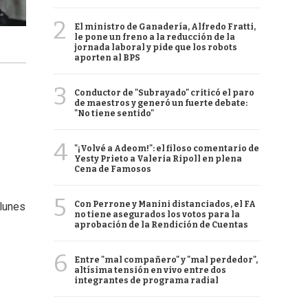
2
El ministro de Ganadería, Alfredo Fratti,
le pone un freno a la reducción de la
jornada laboral y pide que los robots
aporten al BPS
3
Conductor de "Subrayado" criticó el paro
de maestros y generó un fuerte debate:
"No tiene sentido"
4
"¡Volvé a Adeom!": el filoso comentario de
Yesty Prieto a Valeria Ripoll en plena
Cena de Famosos
5
Con Perrone y Manini distanciados, el FA
 lunes
no tiene asegurados los votos para la
aprobación de la Rendición de Cuentas
6
Entre "mal compañero" y "mal perdedor",
altísima tensión en vivo entre dos
integrantes de programa radial