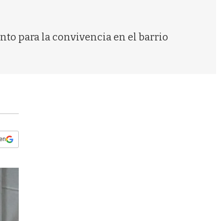
s
q
u
e
to para la convivencia en el barrio
d
a
 en