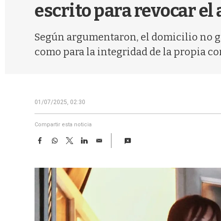
escrito para revocar el
Según argumentaron, el domicilio no ga
como para la integridad de la propia c
01/07/2025, 02:30
Compartir esta noticia
F
W
T
L
E
a
h
w
i
m
c
a
i
n
a
e
t
t
k
i
b
s
t
e
l
o
A
e
d
o
p
r
I
k
p
n