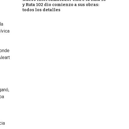
y Ruta 102 dio comienzo a sus obras:
todos los detalles
la
ívica
donde
leart
ganó,
ba
cia