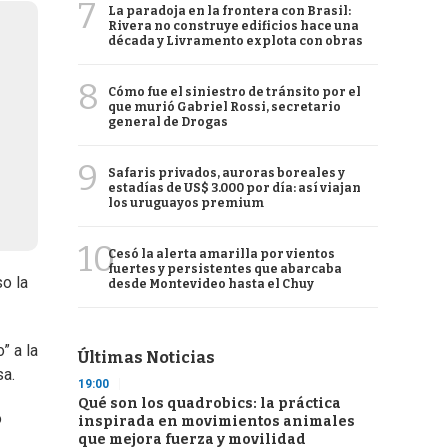
7
La paradoja en la frontera con Brasil:
Rivera no construye edificios hace una
década y Livramento explota con obras
8
Cómo fue el siniestro de tránsito por el
que murió Gabriel Rossi, secretario
general de Drogas
9
Safaris privados, auroras boreales y
estadías de US$ 3.000 por día: así viajan
los uruguayos premium
10
Cesó la alerta amarilla por vientos
fuertes y persistentes que abarcaba
so la
desde Montevideo hasta el Chuy
” a la
Últimas Noticias
sa.
19:00
Qué son los quadrobics: la práctica
o
inspirada en movimientos animales
que mejora fuerza y movilidad