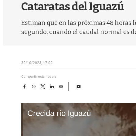
Cataratas del Iguazú
Estiman que en las próximas 48 horas lo
segundo, cuando el caudal normal es de
30/10/2023, 17:00
Compartir esta noticia
F
W
T
L
E
a
h
w
i
m
c
a
i
n
a
e
t
t
k
i
b
s
t
e
l
o
A
e
d
o
p
r
I
k
p
n