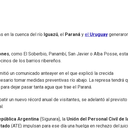
s en la cuenca del río
Iguazú
, el
Paraná
y
el
Uruguay
generaro
ones
, como El Soberbio, Panambí, San Javier o Alba Posse, est
inos de los barrios ribereños.
mitió un comunicado anteayer en el que explicó la crecida
necesario tomar medidas preventivas río abajo. La represa tendrá 
 para dejar pasar tanta agua que trae el Paraná.
atir un nuevo récord anual de visitantes, se adelantó al previsto
l.
epública Argentina
(Sigunara), la
Unión del Personal Civil de l
stado
(ATE) impulsan para ese día una huelga en rechazo del juic