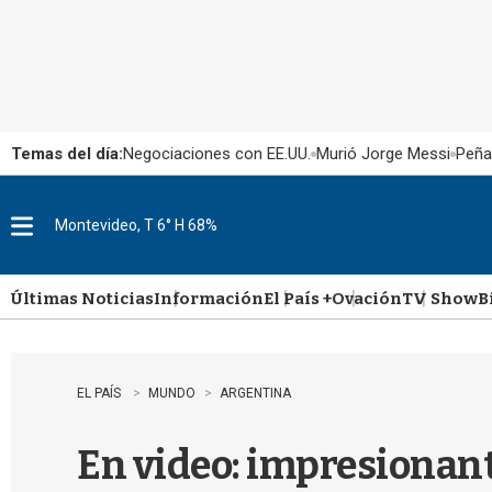
Temas del día:
Negociaciones con EE.UU.
Murió Jorge Messi
Peña
Montevideo, T 6° H 68%
M
e
n
u
Últimas Noticias
Información
El País +
Ovación
TV Show
B
EL PAÍS
MUNDO
ARGENTINA
En video: impresionante