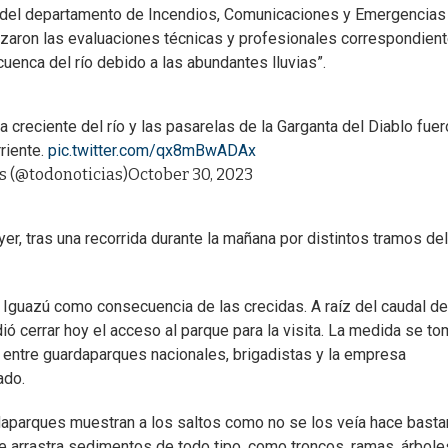
s del departamento de Incendios, Comunicaciones y Emergencias
lizaron las evaluaciones técnicas y profesionales correspondien
enca del río debido a las abundantes lluvias”.
creciente del río y las pasarelas de la Garganta del Diablo fuer
rriente.
pic.twitter.com/qx8mBwADAx
s (@todonoticias)
October 30, 2023
yer, tras una recorrida durante la mañana por distintos tramos del
Iguazú como consecuencia de las crecidas. A raíz del caudal d
dió cerrar hoy el acceso al parque para la visita. La medida se t
o entre guardaparques nacionales, brigadistas y la empresa
ado.
aparques muestran a los saltos como no se los veía hace basta
ue arrastra sedimentos de todo tipo, como troncos, ramas, árbole