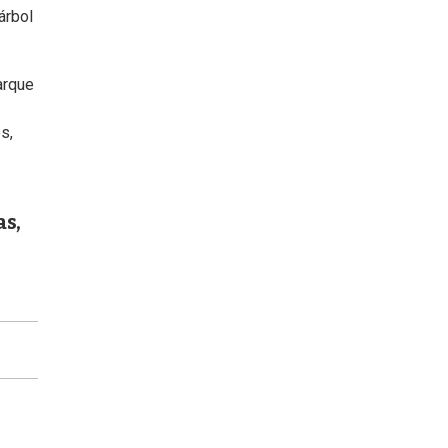
árbol
arque
s,
as,