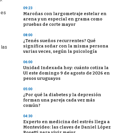
09:23
 es
Maroñas con largometraje estelar en
arena y un especial en grama como
pruebas de corte mayor
08:00
¿Tenés sueños recurrentes? Qué
significa soñar con la misma persona
 las
varias veces, según la psicología
06:00
Unidad Indexada hoy: cuánto cotiza la
UI este domingo 9 de agosto de 2026 en
pesos uruguayos
05:00
¿Por qué la diabetes y la depresión
forman una pareja cada vez más
común?
04:30
Experto en medicina del estrés llega a
Montevideo: las claves de Daniel López
Rosetti para vivir mejor