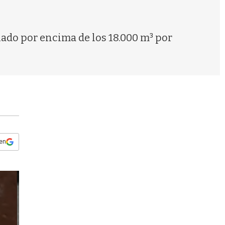
s
q
u
e
tuado por encima de los 18.000 m³ por
d
a
 en