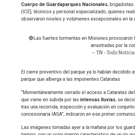
Cuerpo de Guardaparques Nacionales
, brigadista
(ICE), técnicos y personal especializado; quienes rea
observaron niveles y volúmenes excepcionales en la cu
🔴Las fuertes tormentas en Misiones provocaron la 
arrastradas por la co
— TN - Todo Noticia
El cierre preventivo del parque ya lo habían decidido a
parque que alberga a las imponentes Cataratas.
“Momentáneamente cerrado el acceso a Cataratas del 
que viene en subida por las
intensas lluvias
, se deci
tras una recorrida, inspección y evaluación en conjunt
concesionaria IASA”, indicaron en ese primer comunic
Las imágenes tomadas ayer a la mañana por los guard
tiempo, con un color marrón característico de un río q