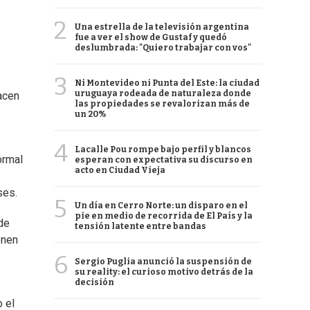
2
Una estrella de la televisión argentina
fue a ver el show de Gustaf y quedó
deslumbrada: "Quiero trabajar con vos"
3
Ni Montevideo ni Punta del Este: la ciudad
uruguaya rodeada de naturaleza donde
acen
las propiedades se revalorizan más de
un 20%
4
Lacalle Pou rompe bajo perfil y blancos
ormal
esperan con expectativa su discurso en
acto en Ciudad Vieja
ses.
5
Un día en Cerro Norte: un disparo en el
pie en medio de recorrida de El País y la
de
tensión latente entre bandas
enen
6
Sergio Puglia anunció la suspensión de
su reality: el curioso motivo detrás de la
decisión
o el