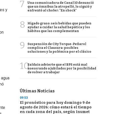
7
Una comunicadora de Canal 10 denunció
que un ómnibus la atropelló, lo siguió y
tes y
enfrentó al chofer: "En shock"
8
Hígado graso: seis bebidas que pueden
ayudar a cuidar la salud hepática y los
hábitos que las complementan
on
9
Suspensión de City Torque-Peñarol
complica el Clausura: posibles
soluciones y la polémica por el clásico
10
Saldain advierte que el BPS está mal
asesorando a jubilados por la posibilidad
de volver a trabajar
e agua
omó
Últimas Noticias
09:53
El pronóstico para hoy domingo 9 de
agosto de 2026: cómo estará el tiempo
nte
en cada zona del país, según Inumet
s.