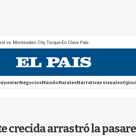
rol vs. Montevideo City Torque
En Clave País
ienestar
Negocios
Mundo
Rurales
Narrativas visuales
Opin
 crecida arrastró la pasarel