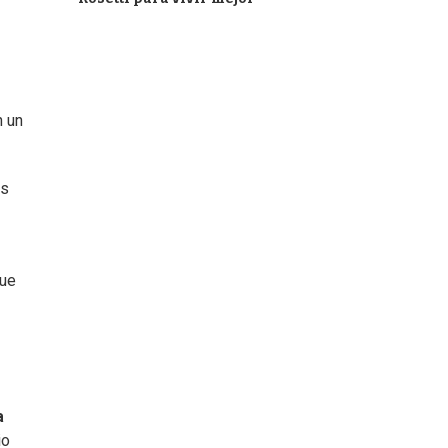
n un
as
que
a
io