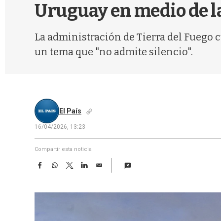
Uruguay en medio de l
La administración de Tierra del Fuego c
un tema que "no admite silencio".
El País
16/04/2026, 13:23
Compartir esta noticia
F
W
T
L
E
a
h
w
i
m
c
a
i
n
a
e
t
t
k
i
b
s
t
e
l
o
A
e
d