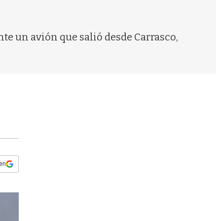
s
q
u
e
nte un avión que salió desde Carrasco,
d
a
 en