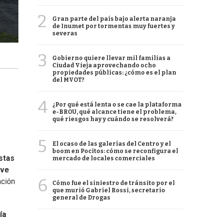
2
Gran parte del país bajo alerta naranja
de Inumet por tormentas muy fuertes y
severas
3
Gobierno quiere llevar mil familias a
Ciudad Vieja aprovechando ocho
propiedades públicas: ¿cómo es el plan
del MVOT?
4
¿Por qué está lenta o se cae la plataforma
e-BROU, qué alcance tiene el problema,
qué riesgos hay y cuándo se resolverá?
5
El ocaso de las galerías del Centro y el
boom en Pocitos: cómo se reconfigura el
istas
mercado de locales comerciales
ave
6
ación
Cómo fue el siniestro de tránsito por el
que murió Gabriel Rossi, secretario
general de Drogas
ía