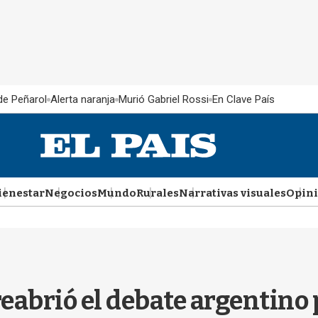
 de Peñarol
Alerta naranja
Murió Gabriel Rossi
En Clave País
ienestar
Negocios
Mundo
Rurales
Narrativas visuales
Opin
reabrió el debate argentino 