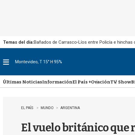
Temas del día:
Bañados de Carrasco
Líos entre Policía e hinchas
Montevideo, T 15° H 95%
M
e
n
u
Últimas Noticias
Información
El País +
Ovación
TV Show
B
EL PAÍS
MUNDO
ARGENTINA
El vuelo británico que 