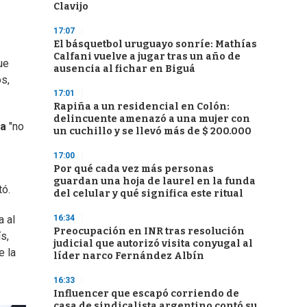
Clavijo
17:07
El básquetbol uruguayo sonríe: Mathías
Calfani vuelve a jugar tras un año de
ue
ausencia al fichar en Biguá
os,
17:01
Rapiña a un residencial en Colón:
delincuente amenazó a una mujer con
na
"no
un cuchillo y se llevó más de $ 200.000
17:00
Por qué cada vez más personas
guardan una hoja de laurel en la funda
tó.
del celular y qué significa este ritual
16:34
a al
Preocupación en INR tras resolución
s,
judicial que autorizó visita conyugal al
e la
líder narco Fernández Albín
16:33
Influencer que escapó corriendo de
casa de sindicalista argentino contó su