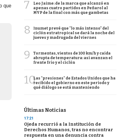
7
Leo Jaime: de la marca que alcanzó en
vo que
apenas cuatro partidos en Peñarol al
MVP de la final con más que gambetas
8
Inumet prevé que "lo más intenso" del
ciclón extratropical se dará la noche del
jueves y madrugada del viernes
9
Tormentas, vientos de 100 km/h y caída
abrupta de temperatura: así avanzan el
frente frío y el ciclón
10
Las "presiones" de Estados Unidos que ha
recibido el gobierno en este período y
qué diálogo se está manteniendo
Últimas Noticias
17:21
Ojeda recurrió a la Institución de
Derechos Humanos, tras no encontrar
respuesta en una denuncia contra