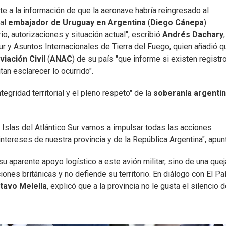
nte a la información de que la aeronave habría reingresado al
 al
embajador de Uruguay en Argentina
(
Diego Cánepa
)
io, autorizaciones y situación actual", escribió
Andrés Dachary
,
 Sur y Asuntos Internacionales de Tierra del Fuego, quien añadió q
iación Civil
(
ANAC
) de su país "que informe si existen registr
an esclarecer lo ocurrido".
tegridad territorial y el pleno respeto" de la
soberanía argenti
 e Islas del Atlántico Sur vamos a impulsar todas las acciones
ntereses de nuestra provincia y de la República Argentina", apun
u aparente apoyo logístico a este avión militar, sino de una quej
ones británicas y no defiende su territorio. En diálogo con El Paí
tavo Melella
, explicó que a la provincia no le gusta el silencio d