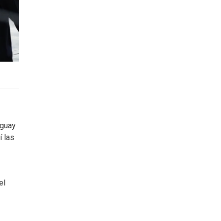
uguay
í las
el