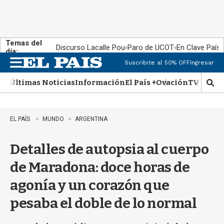
Temas del
Discurso Lacalle Pou
Paro de UCOT
En Clave País
día:
Suscribite al 50% OFF
Ingresar
M
e
Últimas Noticias
Información
El País +
Ovación
TV Show
n
M
u
o
s
t
EL PAÍS
MUNDO
ARGENTINA
r
a
Detalles de autopsia al cuerpo
r
b
de Maradona: doce horas de
�
s
agonía y un corazón que
q
u
pesaba el doble de lo normal
e
d