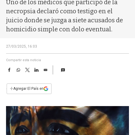
a
Uno de los médicos que participó de la
necropsia declaró como testigo en el
juicio donde se juzga a siete acusados de
homicidio simple con dolo eventual.
27/03/2025, 16:03
Compartir esta noticia
F
W
T
L
E
a
h
w
i
m
c
a
i
n
a
e
t
t
k
i
+
Agregar El País en
b
s
t
e
l
o
A
e
d
o
p
r
I
k
p
n