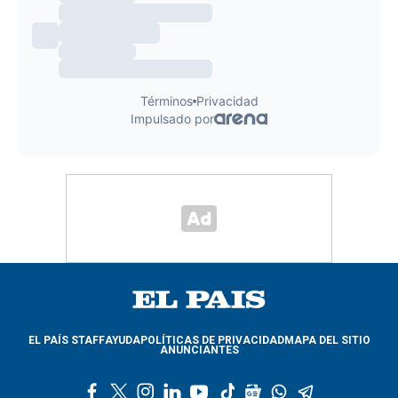
EL PAÍS STAFF
AYUDA
POLÍTICAS DE PRIVACIDAD
MAPA DEL SITIO
ANUNCIANTES
f
t
i
l
y
t
g
w
t