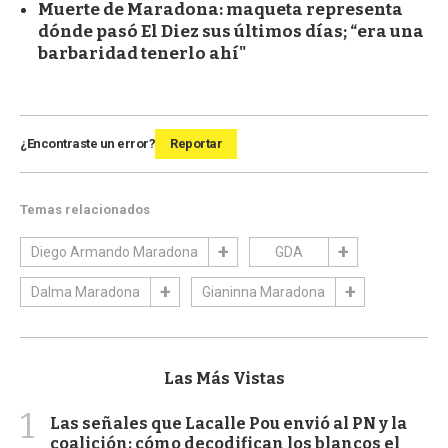
Muerte de Maradona: maqueta representa
dónde pasó El Diez sus últimos días; “era una
barbaridad tenerlo ahí"
¿Encontraste un error?
Reportar
Temas relacionados
Diego Armando Maradona
GDA
Dalma Maradona
Gianinna Maradona
Las Más Vistas
1
Las señales que Lacalle Pou envió al PN y la
coalición: cómo decodifican los blancos el