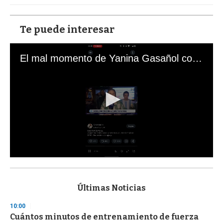
Te puede interesar
El mal momento de Yanina Gasañol con un hincha argentino en "Subrayado"
0
s
e
c
Últimas Noticias
o
n
10:00
d
Cuántos minutos de entrenamiento de fuerza
s