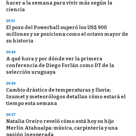
o
hacer a la semana para vivir más según la
f
ciencia
3
3
s
09:51
e
El pozo del Powerball superó los US$ 900
c
millones y se posiciona como el octavo mayor de
o
n
su historia
d
s
09:49
A qué hora y por dónde ver la primera
conferencia de Diego Forlán como DT de la
selección uruguaya
09:49
Cambio drástico de temperaturas y lluvia:
Inumet y meteorólogos detallan cómo estará el
tiempo esta semana
09:37
Natalia Oreiro reveló cómo está hoy su hijo
Merlín Atahualpa: música, carpintería y una
pasión inesperada