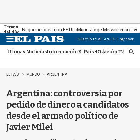
Temas
Negociaciones con EE.UU.
Murió Jorge Messi
Peñarol vs
del día:
Suscribite al 50% OFF
Ingresar
M
e
Últimas Noticias
Información
El País +
Ovación
TV Show
n
M
u
o
s
t
EL PAÍS
MUNDO
ARGENTINA
r
a
Argentina: controversia por
r
b
pedido de dinero a candidatos
�
s
desde el armado político de
q
u
Javier Milei
e
d