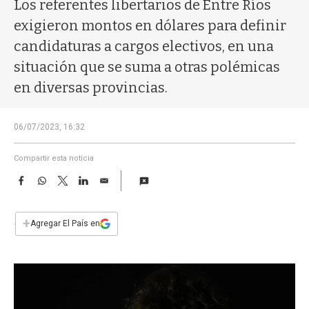
a
Los referentes libertarios de Entre Ríos
exigieron montos en dólares para definir
candidaturas a cargos electivos, en una
situación que se suma a otras polémicas
en diversas provincias.
06/07/2023, 16:32
Compartir esta noticia
F
W
T
L
E
a
h
w
i
m
c
a
i
n
a
e
t
t
k
i
+
Agregar El País en
b
s
t
e
l
o
A
e
d
o
p
r
I
k
p
n