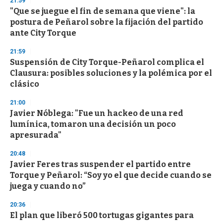
21:59
d
"Que se juegue el fin de semana que viene": la
s
o
postura de Peñarol sobre la fijación del partido
f
ante City Torque
3
3
s
21:59
e
Suspensión de City Torque-Peñarol complica el
c
Clausura: posibles soluciones y la polémica por el
o
n
clásico
d
s
21:00
Javier Nóblega: "Fue un hackeo de una red
lumínica, tomaron una decisión un poco
apresurada"
20:48
Javier Feres tras suspender el partido entre
Torque y Peñarol: “Soy yo el que decide cuando se
juega y cuando no”
20:36
El plan que liberó 500 tortugas gigantes para