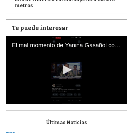
metros
Te puede interesar
El mal momento de Yanina Gasañol con un hincha argentino en "Subrayado"
0
s
e
c
Últimas Noticias
o
n